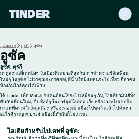
ห
น้
า
ห
ลั
จุดหมาย
ตุรกี
อูซัค
ก
อูซัค
T
i
n
อูซัค, ตุรกี
d
มาดูสถานที่เดทปังๆ ในเมืองที่เหมาะที่สุดกับการทำความรู้จักเพื่อน
e
ใหม่ๆ ในอูซัค ไม่ว่าคุณจะอาศัยอยู่ที่นี่ หรือมีแพลนจะไปเที่ยว ก็หาคน
r
ท้องถิ่นใกล้คุณได้เพียบ
ใช้ Tinder เพื่อ Match กับคนที่สนใจอะไรเหมือนๆ กัน, ไปเที่ยวมันส์ทั้ง
คืนกับเพื่อนใหม่, ดื่มชิลล์ๆ ในบาร์สุดโลคอล เอ๊ะ หรือว่าจะไปเดทจิบ
กาแฟที่คาเฟ่ใกล้คุณดีล่ะ หรือจะลองเข้าเมืองไปชมวิวแล้วไปค้นหา
อะไรดีๆ สนุกๆ ประจำเมืองนี้ทำกันก็ไม่เลวนะ
ไอเดียสำหรับไปเดทที่ อูซัค:
คุณรู้อยู่แล้วว่าที่ๆ ดีที่สุดที่จะหาเพื่อนใหม่ใกล้คุณคือ