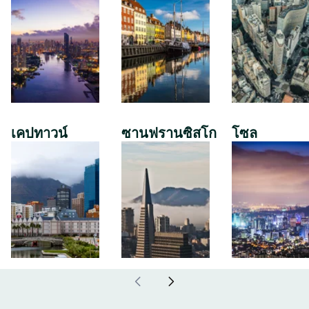
เคปทาวน์
ซานฟรานซิสโก
โซล