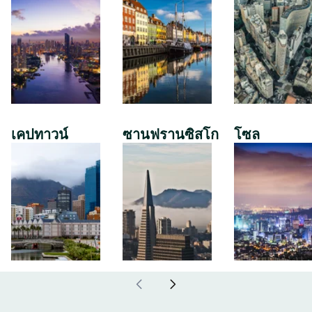
เคปทาวน์
ซานฟรานซิสโก
โซล