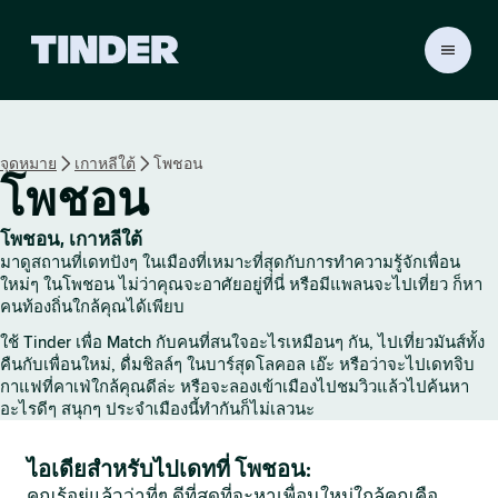
ห
น้
า
ห
ลั
จุดหมาย
เกาหลีใต้
โพชอน
ก
โพชอน
T
i
n
โพชอน, เกาหลีใต้
d
มาดูสถานที่เดทปังๆ ในเมืองที่เหมาะที่สุดกับการทำความรู้จักเพื่อน
e
ใหม่ๆ ในโพชอน ไม่ว่าคุณจะอาศัยอยู่ที่นี่ หรือมีแพลนจะไปเที่ยว ก็หา
r
คนท้องถิ่นใกล้คุณได้เพียบ
ใช้ Tinder เพื่อ Match กับคนที่สนใจอะไรเหมือนๆ กัน, ไปเที่ยวมันส์ทั้ง
คืนกับเพื่อนใหม่, ดื่มชิลล์ๆ ในบาร์สุดโลคอล เอ๊ะ หรือว่าจะไปเดทจิบ
กาแฟที่คาเฟ่ใกล้คุณดีล่ะ หรือจะลองเข้าเมืองไปชมวิวแล้วไปค้นหา
อะไรดีๆ สนุกๆ ประจำเมืองนี้ทำกันก็ไม่เลวนะ
ไอเดียสำหรับไปเดทที่ โพชอน:
คุณรู้อยู่แล้วว่าที่ๆ ดีที่สุดที่จะหาเพื่อนใหม่ใกล้คุณคือ