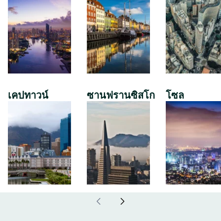
เคปทาวน์
ซานฟรานซิสโก
โซล