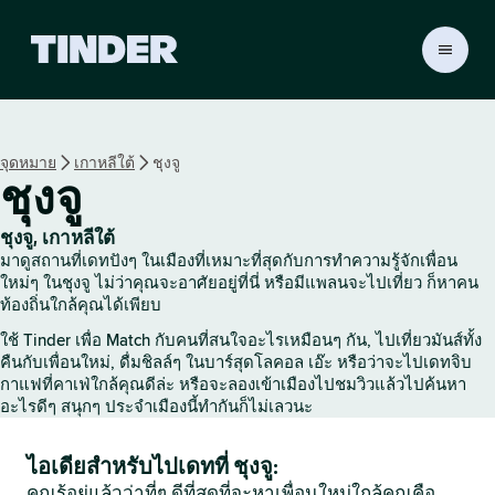
ห
น้
า
ห
ลั
จุดหมาย
เกาหลีใต้
ชุงจู
ก
ชุงจู
T
i
n
ชุงจู, เกาหลีใต้
d
มาดูสถานที่เดทปังๆ ในเมืองที่เหมาะที่สุดกับการทำความรู้จักเพื่อน
e
ใหม่ๆ ในชุงจู ไม่ว่าคุณจะอาศัยอยู่ที่นี่ หรือมีแพลนจะไปเที่ยว ก็หาคน
r
ท้องถิ่นใกล้คุณได้เพียบ
ใช้ Tinder เพื่อ Match กับคนที่สนใจอะไรเหมือนๆ กัน, ไปเที่ยวมันส์ทั้ง
คืนกับเพื่อนใหม่, ดื่มชิลล์ๆ ในบาร์สุดโลคอล เอ๊ะ หรือว่าจะไปเดทจิบ
กาแฟที่คาเฟ่ใกล้คุณดีล่ะ หรือจะลองเข้าเมืองไปชมวิวแล้วไปค้นหา
อะไรดีๆ สนุกๆ ประจำเมืองนี้ทำกันก็ไม่เลวนะ
ไอเดียสำหรับไปเดทที่ ชุงจู:
คุณรู้อยู่แล้วว่าที่ๆ ดีที่สุดที่จะหาเพื่อนใหม่ใกล้คุณคือ