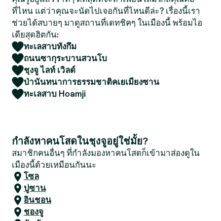
ที่ไหน แต่ว่าคุณจะนัดไปเจอกันที่ไหนดีล่ะ? เรื่องนี้เรา
ช่วยได้สบายๆ มาดูสถานที่เดทชิคๆ ในเมืองนี้ พร้อมไอ
เดียสุดฮิตกัน:
ทะเลสาบทังกึม
ถนนซากุระบานสวนโบ
ชุงจู ไลท์ เวิลด์
ป่านันทนาการธรรมชาติคเยเมียงซาน
ทะเลสาบ Hoamji
กำลังหาคนโสดในชุงจูอยู่ใช่มั้ย?
สมาชิกคนอื่นๆ ที่กำลังมองหาคนโสดก็เข้ามาส่องดูใน
เมืองนี้ด้วยเหมือนกันนะ
โซล
ปูซาน
อินชอน
ชองจู