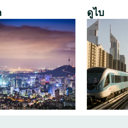
ล
ดูไบ