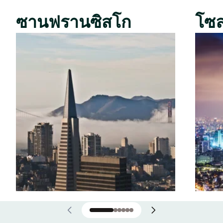
ซานฟรานซิสโก
โซ