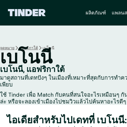
ห
ผลิตภัณฑ์
แพลนส
น้
า
ห
ลั
ก
T
จุดหมาย
แอฟริกาใต้
เบโนนี
เบโนนี
i
n
d
เบโนนี, แอฟริกาใต้
e
มาดูสถานที่เดทปังๆ ในเมืองที่เหมาะที่สุดกับการทำควา
r
เพียบ
ใช้ Tinder เพื่อ Match กับคนที่สนใจอะไรเหมือนๆ กัน, 
ล่ะ หรือจะลองเข้าเมืองไปชมวิวแล้วไปค้นหาอะไรดีๆ 
ไอเดียสำหรับไปเดทที่ เบโนนี: