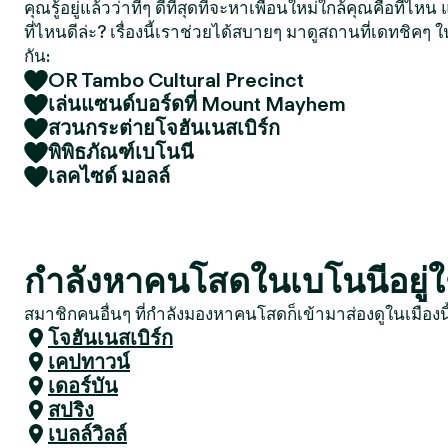
คุณรู้อยู่แล้วว่าที่ๆ ดีที่สุดที่จะหาเพื่อนใหม่ใกล้คุณคือที่ไ
ที่ไหนดีล่ะ? เรื่องนี้เราช่วยได้สบายๆ มาดูสถานที่เดทชิคๆ ใ
กัน:
OR Tambo Cultural Precinct
เล่นแซนด์บอร์ดที่ Mount Mayhem
สวนกระต่ายโจฮันเนสเบิร์ก
พิพิธภัณฑ์เบโนนี
เลคไซด์ มอลล์
กำลังหาคนโสดในเบโนนีอยู่ใช
สมาชิกคนอื่นๆ ที่กำลังมองหาคนโสดก็เข้ามาส่องดูในเมืองน
โจฮันเนสเบิร์ก
เคปทาวน์
เดอร์บัน
สปริง
เบลล์วิลล์