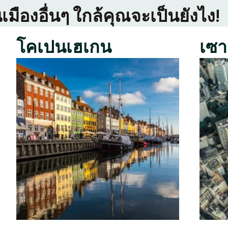
เมืองอื่นๆ ใกล้คุณจะเป็นยังไง!
โคเปนเฮเกน
เซา