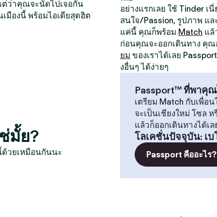
หน แต่ว่าคุณจะนัดไปเจอกัน
อย่างแรกเลย ใช้ Tinder เนี่ย
นเมืองนี้ พร้อมไอเดียสุดฮิต
สนใจ/Passion, รูปภาพ และป
แค่นี้ คุณก็พร้อม
Match
แล้
ก่อนคุณจะออกเดินทาง คุ
ยม
ของเราได้เลย Passport 
งอื่นๆ ได้ง่ายๆ
Passport™ ที่พาคุณ
เตรียม Match กับเพื่อนใ
จะเป็นเชียงใหม่ โซล 
แล้วก็ออกเดินทางได้เล
่มั้ย?
โลเคชั่นปัจจุบัน
:
เบ
ี้ด้วยเหมือนกันนะ
Passport คืออะไร?