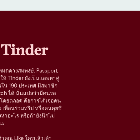
Tinder
โหมดดวงสมพงษ์, Passport,
ห้ Tinder ยังเป็นแอพหาคู่
านใน 190 ประเทศ มีสมาชิก
tch ได้ นั่นแปลว่ามีคนรอ
้างมาโดยตลอด คือการได้เจอคน
 เพื่อนร่วมทริป หรือคนคุยชิ
มองหาอะไร หรือถ้ายังนึกไม่
นะ
 ถ้าคุณ Like ใครแล้วเค้า