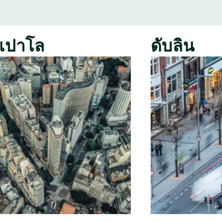
เปาโล
ดับลิน