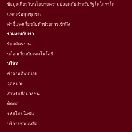
ข้อมูลเกี่ยวกับนโยบายความปลอดภัยสำหรับรัฐโคโลราโด
แหล่งข้อมูลชุมชน
คำชี้แจงเกี่ยวกับตัวช่วยการเข้าถึง
ร่วมงานกับเรา
รับสมัครงาน
บล็อกเกี่ยวกับเทคโนโลยี
บริษัท
คำถามที่พบบ่อย
จุดหมาย
สำหรับสื่อมวลชน
ติดต่อ
รหัสโปรโมชั่น
บริการช่วยเหลือ