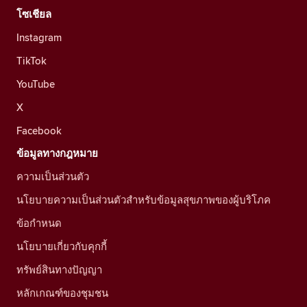
โซเชียล
Instagram
TikTok
YouTube
X
Facebook
ข้อมูลทางกฎหมาย
ความเป็นส่วนตัว
นโยบายความเป็นส่วนตัวสำหรับข้อมูลสุขภาพของผู้บริโภค
ข้อกำหนด
นโยบายเกี่ยวกับคุกกี้
ทรัพย์สินทางปัญญา
หลักเกณฑ์ของชุมชน