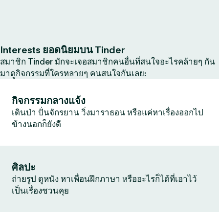
Interests ยอดนิยมบน Tinder
สมาชิก Tinder มักจะเจอสมาชิกคนอื่นที่สนใจอะไรคล้ายๆ กัน
มาดูกิจกรรมที่ใครหลายๆ คนสนใจกันเลย:
กิจกรรมกลางแจ้ง
เดินป่า ปั่นจักรยาน วิ่งมาราธอน หรือแค่หาเรื่องออกไป
ข้างนอกก็ยังดี
ศิลปะ
ถ่ายรูป ดูหนัง หาเพื่อนฝึกภาษา หรืออะไรก็ได้ที่เอาไว้
เป็นเรื่องชวนคุย