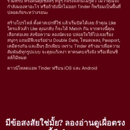
ร่วมทริป หรือคนคุยชิลล์ๆ ที่จู่ๆ ก็จริงจังกันไม่รู้ตัว ไม่ว่าคุณจะ
กำลังมองหาอะไร หรือถ้ายังนึกไม่ออก Tinder ก็พร้อมเป็นพื้นที่
ปลอดภัยระหว่างรอนะ
สร้างโปรไฟล์ ตั้งค่าสเปกที่ใช่ แล้วเริ่มปัดได้เลย ถ้าคุณ Like
ใครแล้วเค้า Like คุณกลับ ก็จะได้ Match กัน จากตรงนี้คุณ
เลือกต่อเลย ส่งข้อความ ลองนัดเจอ ปล่อยใจให้ไปเจอเรื่อง
สนุกๆ แถมมีฟีเจอร์อย่าง Double Date, โหมดเพลง, Passport,
เคมีตรงกัน และอื่นๆ อีกเพียบ เพราะ Tinder สร้างมาเพื่อความ
สัมพันธ์ทุกรูปแบบ จะคุยแก้เหงา หาคนคบจริงจัง หรือเพื่อนชิ
ลล์ก็มีหมด
ดาวน์โหลดแอพ Tinder ฟรีบน iOS และ Android
มีข้อสงสัยใช่มั้ย? ลองอ่านดูเผื่อตรง