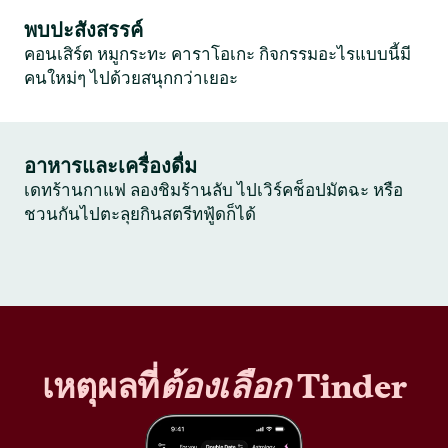
พบปะสังสรรค์
คอนเสิร์ต หมูกระทะ คาราโอเกะ กิจกรรมอะไรแบบนี้มี
คนใหม่ๆ ไปด้วยสนุกกว่าเยอะ
อาหารและเครื่องดื่ม
เดทร้านกาแฟ ลองชิมร้านลับ ไปเวิร์คช็อปมัตฉะ หรือ
ชวนกันไปตะลุยกินสตรีทฟู้ดก็ได้
เหตุผลที่
ต้องเลือก
Tinder