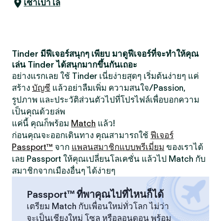
เซาเปาโล
Tinder มีฟีเจอร์สนุกๆ เพียบ มาดูฟีเจอร์ที่จะทำให้คุณ
เล่น Tinder ได้สนุกมากขึ้นกันเถอะ
อย่างแรกเลย ใช้ Tinder เนี่ยง่ายสุดๆ เริ่มต้นง่ายๆ แค่
สร้าง
บัญชี
แล้วอย่าลืมเพิ่ม ความสนใจ/Passion,
รูปภาพ และประวัติส่วนตัวไปที่โปรไฟล์เพื่อบอกความ
เป็นคุณด้วยล่พ
แค่นี้ คุณก็พร้อม
Match
แล้ว!
ก่อนคุณจะออกเดินทาง คุณสามารถใช้
ฟีเจอร์
Passport™
จาก
แพลนสมาชิกแบบพรีเมี่ยม
ของเราได้
เลย Passport ให้คุณเปลี่ยนโลเคชั่น แล้วไป Match กับ
สมาชิกจากเมืองอื่นๆ ได้ง่ายๆ
Passport™ ที่พาคุณไปที่ไหนก็ได้
เตรียม Match กับเพื่อนใหม่ทั่วโลก ไม่ว่า
จะเป็นเชียงใหม่ โซล หรือลอนดอน พร้อม