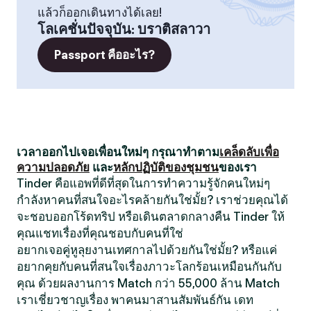
แล้วก็ออกเดินทางได้เลย!
โลเคชั่นปัจจุบัน
:
บราติสลาวา
Passport คืออะไร?
เวลาออกไปเจอเพื่อนใหม่ๆ กรุณาทำตาม
เคล็ดลับเพื่อ
ความปลอดภัย
และ
หลักปฏิบัติของชุมชน
ของเรา
Tinder คือแอพที่ดีที่สุดในการทำความรู้จักคนใหม่ๆ
กำลังหาคนที่สนใจอะไรคล้ายกันใช่มั้ย? เราช่วยคุณได้
จะชอบออกโร้ดทริป หรือเดินตลาดกลางคืน Tinder ให้
คุณแชทเรื่องที่คุณชอบกับคนที่ใช่
อยากเจอคู่หูลุยงานเทศกาลไปด้วยกันใช่มั้ย? หรือแค่
อยากคุยกับคนที่สนใจเรื่องภาวะโลกร้อนเหมือนกันกับ
คุณ ด้วยผลงานการ Match กว่า 55,000 ล้าน Match
เราเชี่ยวชาญเรื่อง พาคนมาสานสัมพันธ์กัน เดท