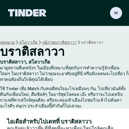
ห
น้
า
ห
ลั
จุดหมาย
สโลวาเกีย
ภูมิภาคบราติสลาวา
บราติสลาวา
ก
บราติสลาวา
T
i
n
บราติสลาวา, สโลวาเกีย
d
มาดูสถานที่เดทปังๆ ในเมืองที่เหมาะที่สุดกับการทำความรู้จักเพื่อน
e
ใหม่ๆ ในบราติสลาวา ไม่ว่าคุณจะอาศัยอยู่ที่นี่ หรือมีแพลนจะไปเที่ยว ก็
r
หาคนท้องถิ่นใกล้คุณได้เพียบ
ใช้ Tinder เพื่อ Match กับคนที่สนใจอะไรเหมือนๆ กัน, ไปเที่ยวมันส์ทั้ง
คืนกับเพื่อนใหม่, ดื่มชิลล์ๆ ในบาร์สุดโลคอล เอ๊ะ หรือว่าจะไปเดทจิบ
กาแฟที่คาเฟ่ใกล้คุณดีล่ะ หรือจะลองเข้าเมืองไปชมวิวแล้วไปค้นหา
อะไรดีๆ สนุกๆ ประจำเมืองนี้ทำกันก็ไม่เลวนะ
ไอเดียสำหรับไปเดทที่ บราติสลาวา:
คุณรู้อยู่แล้วว่าที่ๆ ดีที่สุดที่จะหาเพื่อนใหม่ใกล้คุณคือ