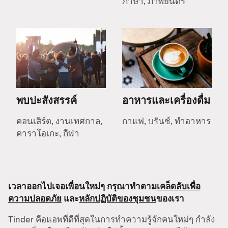
ภาษา, ภาพยนตร์
พบปะสังสรรค์
อาหารและเครื่องดื่ม
คอนเสิร์ต, งานเทศกาล,
กาแฟ, บรันช์, ทำอาหาร
คาราโอเกะ, กีฬา
เวลาออกไปเจอเพื่อนใหม่ๆ กรุณาทำตาม
เคล็ดลับเพื่อ
ความปลอดภัย
และ
หลักปฏิบัติของชุมชน
ของเรา
Tinder คือแอพที่ดีที่สุดในการทำความรู้จักคนใหม่ๆ กำลัง