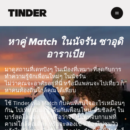
ห
น้
า
ห
ลั
หาคู่ Match ในนัจรัน ซาอุดิ
ก
T
อาราเบีย
i
n
d
มาดูสถานที่เดทปังๆ ในเมืองที่เหมาะที่สุดกับการ
e
ทำความรู้จักเพื่อนใหม่ๆ ในนัจรัน
r
ไม่ว่าคุณจะอาศัยอยู่ที่นี่ หรือมีแพลนจะไปเที่ยว ก็
หาคนท้องถิ่นใกล้คุณได้เพียบ
ใช้ Tinder เพื่อ Match กับคนที่สนใจอะไรเหมือนๆ
กัน, ไปเที่ยวมันส์ทั้งคืนกับเพื่อนใหม่, ดื่มชิลล์ๆ ใน
บาร์สุดโลคอล เอ๊ะ หรือว่าจะไปเดทจิบกาแฟที่
คาเฟ่ใกล้คุณดีล่ะ หรือจะลองเข้าเมืองไปชมวิว