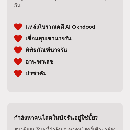
กัน:
แหล่งโบราณคดี Al Okhdood
เขื่อนหุบเขานาจรัน
พิพิธภัณฑ์นาจรัน
อาน พาเลซ
ป่าซาคัม
กำลังหาคนโสดในนัจรันอยู่ใช่มั้ย?
สมาชิกคนอื่นๆ ที่กำลังมองหาคนโสดก็เข้ามาส่อง