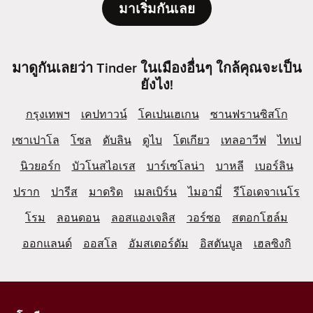
มาเริ่มกันเลย
มาดูกันเลยว่า Tinder ในเมืองอื่นๆ ใกล้คุณจะเป็น
ยังไง!
กรุงเทพฯ
เคปทาวน์
โคเปนเฮเกน
ซานฟรานซิสโก
เซาเปาโล
โซล
ดับลิน
ดูไบ
โตเกียว
เทลอาวีฟ
ไทเป
นิวยอร์ก
บัวโนสไอเรส
บาร์เซโลน่า
บาหลี
เบอร์ลิน
ปราก
ปารีส
มาดริด
เมลเบิร์น
ไมอามี่
รีโอเดจาเนโร
โรม
ลอนดอน
ลอสแองเจลิส
วอร์ซอ
สตอกโฮล์ม
ออกแลนด์
ออสโล
อัมสเตอร์ดัม
อิสตันบูล
เฮลซิงกิ