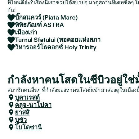
ที่ไหนดีล่ะ? เรื่องนี้เราช่วยได้สบายๆ มาดูสถานที่เดทชิคๆ ใ
กัน:
บิ๊กสแควร์ (Piata Mare)
พิพิธภัณฑ์ ASTRA
เมืองเก่า
Turnul Sfatului (หอคอยแห่งสภา
วิหารออร์โธดอกซ์ Holy Trinity
กำลังหาคนโสดในซีบิวอยู่ใช่ม
สมาชิกคนอื่นๆ ที่กำลังมองหาคนโสดก็เข้ามาส่องดูในเมืองน
บูคาเรสต์
คลูจ-นาโปคา
ยาสสิ
บูซัว
โบโตซานี