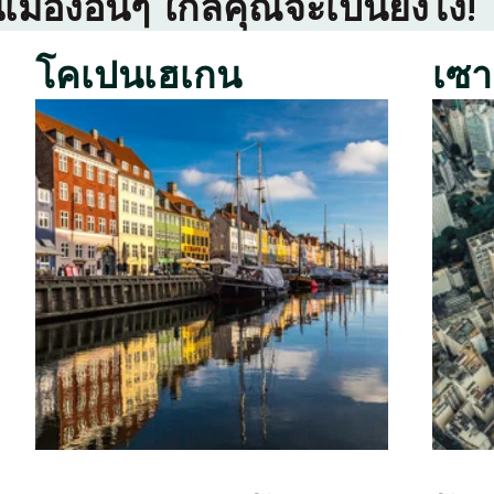
เมืองอื่นๆ ใกล้คุณจะเป็นยังไง!
โคเปนเฮเกน
เซา