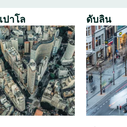
เปาโล
ดับลิน