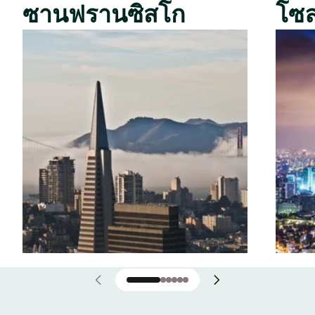
ซานฟรานซิสโก
โซ