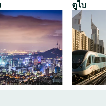
ล
ดูไบ