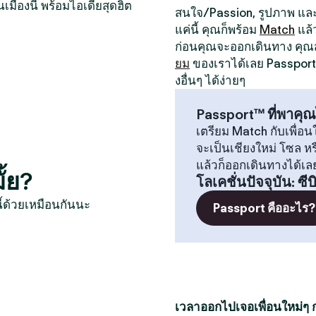
นเมืองนี้ พร้อมไอเดียสุดฮิต
สนใจ/Passion, รูปภาพ และป
แค่นี้ คุณก็พร้อม
Match
แล้
ก่อนคุณจะออกเดินทาง คุ
ยม
ของเราได้เลย Passport 
งอื่นๆ ได้ง่ายๆ
Passport™ ที่พาคุณ
เตรียม Match กับเพื่อนใ
จะเป็นเชียงใหม่ โซล 
แล้วก็ออกเดินทางได้เล
ั้ย?
โลเคชั่นปัจจุบัน
:
ซีบ
ี้ด้วยเหมือนกันนะ
Passport คืออะไร?
เวลาออกไปเจอเพื่อนใหม่ๆ