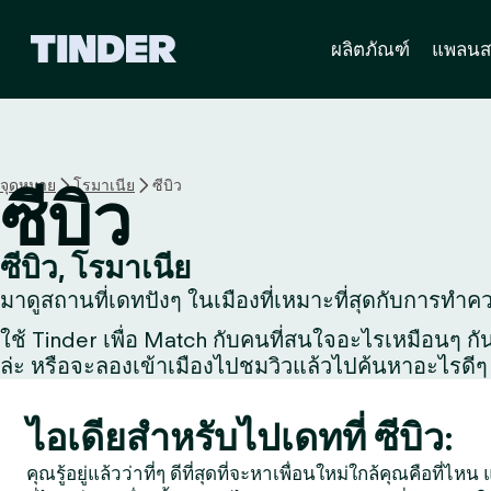
ห
ผลิตภัณฑ์
แพลนส
น้
า
ห
ลั
ก
T
จุดหมาย
โรมาเนีย
ซีบิว
ซีบิว
i
n
d
ซีบิว, โรมาเนีย
e
มาดูสถานที่เดทปังๆ ในเมืองที่เหมาะที่สุดกับการทำความ
r
ใช้ Tinder เพื่อ Match กับคนที่สนใจอะไรเหมือนๆ กัน, 
ล่ะ หรือจะลองเข้าเมืองไปชมวิวแล้วไปค้นหาอะไรดีๆ 
ไอเดียสำหรับไปเดทที่ ซีบิว:
คุณรู้อยู่แล้วว่าที่ๆ ดีที่สุดที่จะหาเพื่อนใหม่ใกล้คุณคือที่ไ