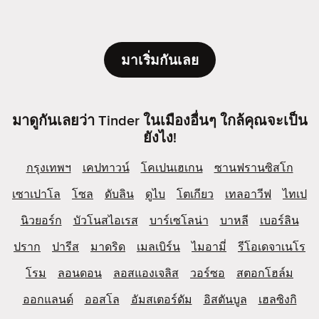
มาเริ่มกันเลย
มาดูกันเลยว่า Tinder ในเมืองอื่นๆ ใกล้คุณจะเป็น
ยังไง!
กรุงเทพฯ
เคปทาวน์
โคเปนเฮเกน
ซานฟรานซิสโก
เซาเปาโล
โซล
ดับลิน
ดูไบ
โตเกียว
เทลอาวีฟ
ไทเป
นิวยอร์ก
บัวโนสไอเรส
บาร์เซโลน่า
บาหลี
เบอร์ลิน
ปราก
ปารีส
มาดริด
เมลเบิร์น
ไมอามี่
รีโอเดจาเนโร
โรม
ลอนดอน
ลอสแองเจลิส
วอร์ซอ
สตอกโฮล์ม
ออกแลนด์
ออสโล
อัมสเตอร์ดัม
อิสตันบูล
เฮลซิงกิ