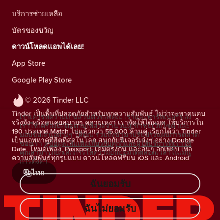
บริการช่วยเหลือ
บัตรของขวัญ
ดาวน์โหลดแอพได้เลย!
App Store
Google Play Store
© 2026 Tinder LLC
Tinder เป็นพื้นที่ปลอดภัยสำหรับทุกความสัมพันธ์ ไม่ว่าจะหาคนคบ
เราเคารพความเป็นส่วนตัวของคุณ เราและพาร์ทเนอร์ของ
จริงจัง หรือคนคุยสบายๆ คลายเหงา เราจัดให้ได้หมด ให้บริการใน
เราใช้เครื่องมือติดตามเพื่อวัดจำนวนผู้เข้าชมเว็บไซต์ และ
190 ประเทศ Match ไปแล้วกว่า 55,000 ล้านคู่ เรียกได้ว่า Tinder
มอบข้อเสนอต่างๆ ให้คุณ รวมถึงนำมาปรับปรุงแผนการตลาด
เป็นแอพหาคู่ที่ฮิตที่สุดในโลก สนุกกับฟีเจอร์เจ๋งๆ อย่าง Double
ของเรา
ดูข้อมูลเพิ่มเติมเกี่ยวกับคุกกี้และผู้ให้บริการที่เราใช้
Date, โหมดเพลง, Passport, เคมีตรงกัน และอื่นๆ อีกเพียบ เพื่อ
คุณสามารถยกเลิกการให้ความยินยอมได้ตลอดเวลาในเมนู
ความสัมพันธ์ทุกรูปแบบ ดาวน์โหลดฟรีบน iOS และ Android
การตั้งค่า
ไทย
ฉันยอมรับ
ฉันไม่ยอมรับ