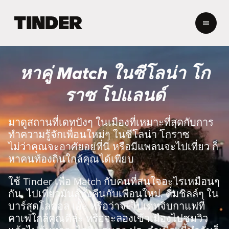
ห
น้
า
ห
ลั
หาคู่ Match ในซีโลน่า โก
ก
T
ราซ โปแลนด์
i
n
d
มาดูสถานที่เดทปังๆ ในเมืองที่เหมาะที่สุดกับการ
e
ทำความรู้จักเพื่อนใหม่ๆ ในซีโลน่า โกราซ
r
ไม่ว่าคุณจะอาศัยอยู่ที่นี่ หรือมีแพลนจะไปเที่ยว ก็
หาคนท้องถิ่นใกล้คุณได้เพียบ
ใช้ Tinder เพื่อ Match กับคนที่สนใจอะไรเหมือนๆ
กัน, ไปเที่ยวมันส์ทั้งคืนกับเพื่อนใหม่, ดื่มชิลล์ๆ ใน
บาร์สุดโลคอล เอ๊ะ หรือว่าจะไปเดทจิบกาแฟที่
คาเฟ่ใกล้คุณดีล่ะ หรือจะลองเข้าเมืองไปชมวิว