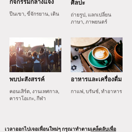
กิจกรรมกลางแจ้ง
ศิลปะ
ปีนเขา, ขี่จักรยาน, เดิน
ถ่ายรูป, แลกเปลี่ยน
ภาษา, ภาพยนตร์
พบปะสังสรรค์
อาหารและเครื่องดื่ม
คอนเสิร์ต, งานเทศกาล,
กาแฟ, บรันช์, ทำอาหาร
คาราโอเกะ, กีฬา
เวลาออกไปเจอเพื่อนใหม่ๆ กรุณาทำตาม
เคล็ดลับเพื่อ