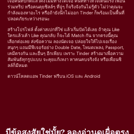
เจอคนที่ปกติแล้วคงไม่มีทางได้เจอ คนที่ทำให้ใจเต้นแรง เพื่อน
ร่วมทริป หรือคนคุยชิลล์ๆ ที่จู่ๆ ก็จริงจังกันไม่รู้ตัว ไม่ว่าคุณจะ
กำลังมองหาอะไร หรือถ้ายังนึกไม่ออก Tinder ก็พร้อมเป็นพื้นที่
ปลอดภัยระหว่างรอนะ
สร้างโปรไฟล์ ตั้งค่าสเปกที่ใช่ แล้วเริ่มปัดได้เลย ถ้าคุณ Like
ใครแล้วเค้า Like คุณกลับ ก็จะได้ Match กัน จากตรงนี้คุณ
เลือกต่อเลย ส่งข้อความ ลองนัดเจอ ปล่อยใจให้ไปเจอเรื่อง
สนุกๆ แถมมีฟีเจอร์อย่าง Double Date, โหมดเพลง, Passport,
เคมีตรงกัน และอื่นๆ อีกเพียบ เพราะ Tinder สร้างมาเพื่อความ
สัมพันธ์ทุกรูปแบบ จะคุยแก้เหงา หาคนคบจริงจัง หรือเพื่อนชิ
ลล์ก็มีหมด
ดาวน์โหลดแอพ Tinder ฟรีบน iOS และ Android
มีข้อสงสัยใช่มั้ย? ลองอ่านดูเผื่อตรง