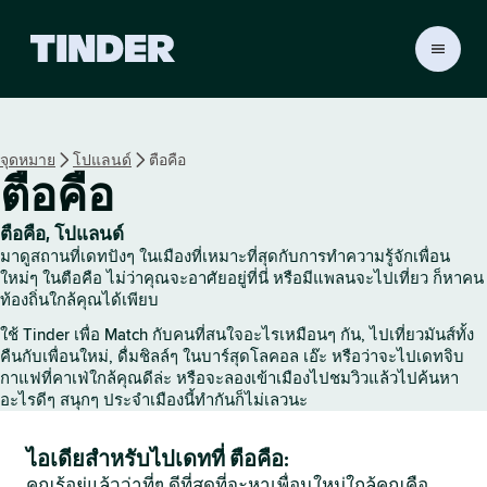
ห
น้
า
ห
ลั
จุดหมาย
โปแลนด์
ตือคือ
ก
ตือคือ
T
i
n
ตือคือ, โปแลนด์
d
มาดูสถานที่เดทปังๆ ในเมืองที่เหมาะที่สุดกับการทำความรู้จักเพื่อน
e
ใหม่ๆ ในตือคือ ไม่ว่าคุณจะอาศัยอยู่ที่นี่ หรือมีแพลนจะไปเที่ยว ก็หาคน
r
ท้องถิ่นใกล้คุณได้เพียบ
ใช้ Tinder เพื่อ Match กับคนที่สนใจอะไรเหมือนๆ กัน, ไปเที่ยวมันส์ทั้ง
คืนกับเพื่อนใหม่, ดื่มชิลล์ๆ ในบาร์สุดโลคอล เอ๊ะ หรือว่าจะไปเดทจิบ
กาแฟที่คาเฟ่ใกล้คุณดีล่ะ หรือจะลองเข้าเมืองไปชมวิวแล้วไปค้นหา
อะไรดีๆ สนุกๆ ประจำเมืองนี้ทำกันก็ไม่เลวนะ
ไอเดียสำหรับไปเดทที่ ตือคือ:
คุณรู้อยู่แล้วว่าที่ๆ ดีที่สุดที่จะหาเพื่อนใหม่ใกล้คุณคือ