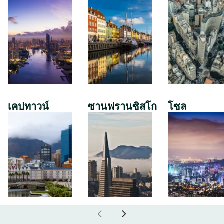
เคปทาวน์
ซานฟรานซิสโก
โซล