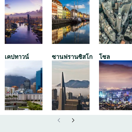
เคปทาวน์
ซานฟรานซิสโก
โซล