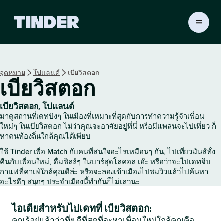
ห
น้
า
ห
ลั
จุดหมาย
โปแลนด์
เบียวิสตอก
ก
เบียวิสตอก
T
i
n
เบียวิสตอก, โปแลนด์
d
มาดูสถานที่เดทปังๆ ในเมืองที่เหมาะที่สุดกับการทำความรู้จักเพื่อน
e
ใหม่ๆ ในเบียวิสตอก ไม่ว่าคุณจะอาศัยอยู่ที่นี่ หรือมีแพลนจะไปเที่ยว ก็
r
หาคนท้องถิ่นใกล้คุณได้เพียบ
ใช้ Tinder เพื่อ Match กับคนที่สนใจอะไรเหมือนๆ กัน, ไปเที่ยวมันส์ทั้ง
คืนกับเพื่อนใหม่, ดื่มชิลล์ๆ ในบาร์สุดโลคอล เอ๊ะ หรือว่าจะไปเดทจิบ
กาแฟที่คาเฟ่ใกล้คุณดีล่ะ หรือจะลองเข้าเมืองไปชมวิวแล้วไปค้นหา
อะไรดีๆ สนุกๆ ประจำเมืองนี้ทำกันก็ไม่เลวนะ
ไอเดียสำหรับไปเดทที่ เบียวิสตอก:
คุณรู้อยู่แล้วว่าที่ๆ ดีที่สุดที่จะหาเพื่อนใหม่ใกล้คุณคือ