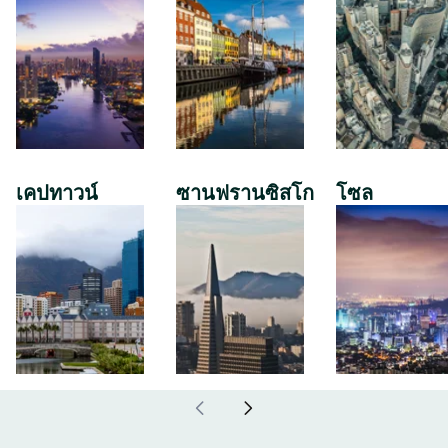
เคปทาวน์
ซานฟรานซิสโก
โซล