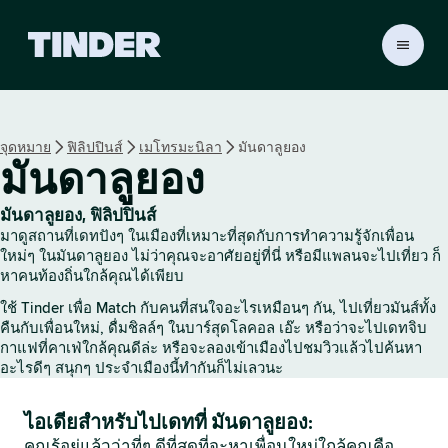
ห
น้
า
ห
ลั
จุดหมาย
ฟิลิปปินส์
เมโทรมะนิลา
มันดาลูยอง
ก
มันดาลูยอง
T
i
n
มันดาลูยอง, ฟิลิปปินส์
d
มาดูสถานที่เดทปังๆ ในเมืองที่เหมาะที่สุดกับการทำความรู้จักเพื่อน
e
ใหม่ๆ ในมันดาลูยอง ไม่ว่าคุณจะอาศัยอยู่ที่นี่ หรือมีแพลนจะไปเที่ยว ก็
r
หาคนท้องถิ่นใกล้คุณได้เพียบ
ใช้ Tinder เพื่อ Match กับคนที่สนใจอะไรเหมือนๆ กัน, ไปเที่ยวมันส์ทั้ง
คืนกับเพื่อนใหม่, ดื่มชิลล์ๆ ในบาร์สุดโลคอล เอ๊ะ หรือว่าจะไปเดทจิบ
กาแฟที่คาเฟ่ใกล้คุณดีล่ะ หรือจะลองเข้าเมืองไปชมวิวแล้วไปค้นหา
อะไรดีๆ สนุกๆ ประจำเมืองนี้ทำกันก็ไม่เลวนะ
ไอเดียสำหรับไปเดทที่ มันดาลูยอง:
คุณรู้อยู่แล้วว่าที่ๆ ดีที่สุดที่จะหาเพื่อนใหม่ใกล้คุณคือ