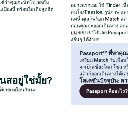
หน แต่ว่าคุณจะนัดไปเจอกัน
อย่างแรกเลย ใช้ Tinder เนี่ย
นเมืองนี้ พร้อมไอเดียสุดฮิต
สนใจ/Passion, รูปภาพ และป
แค่นี้ คุณก็พร้อม
Match
แล้
ก่อนคุณจะออกเดินทาง คุ
ยม
ของเราได้เลย Passport 
งอื่นๆ ได้ง่ายๆ
Passport™ ที่พาคุณ
เตรียม Match กับเพื่อนใ
จะเป็นเชียงใหม่ โซล 
แล้วก็ออกเดินทางได้เล
ยู่ใช่มั้ย?
โลเคชั่นปัจจุบัน
:
ลา
ี้ด้วยเหมือนกันนะ
Passport คืออะไร?