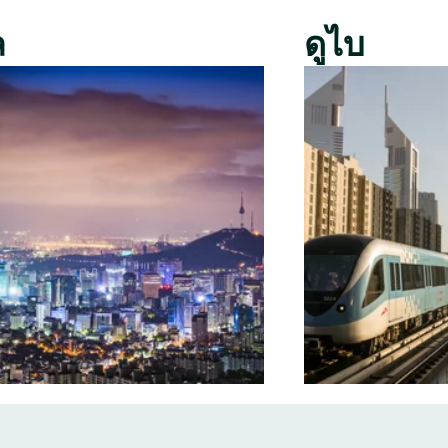
ล
ดูไบ