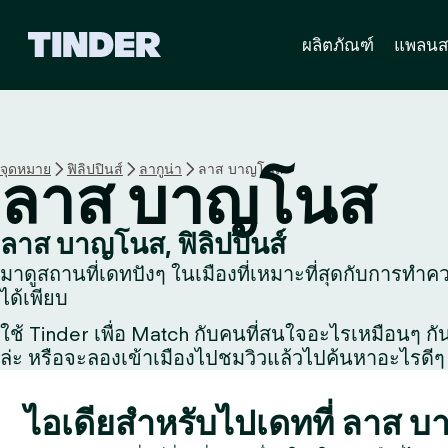
ห
ผลิตภัณฑ์
แพลนส
น้
า
ห
ลั
ก
T
จุดหมาย
ฟิลิปปินส์
ลากูน่า
ลาส บาญโนส
ลาส บาญโนส
i
n
d
ลาส บาญโนส, ฟิลิปปินส์
e
มาดูสถานที่เดทปังๆ ในเมืองที่เหมาะที่สุดกับการทำคว
r
ได้เพียบ
ใช้ Tinder เพื่อ Match กับคนที่สนใจอะไรเหมือนๆ กัน, 
ล่ะ หรือจะลองเข้าเมืองไปชมวิวแล้วไปค้นหาอะไรดีๆ 
ไอเดียสำหรับไปเดทที่ ลาส 