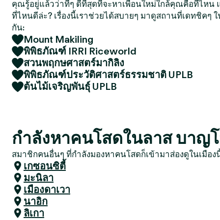
คุณรู้อยู่แล้วว่าที่ๆ ดีที่สุดที่จะหาเพื่อนใหม่ใกล้คุณคือที่ไ
ที่ไหนดีล่ะ? เรื่องนี้เราช่วยได้สบายๆ มาดูสถานที่เดทชิคๆ ใ
กัน:
Mount Makiling
พิพิธภัณฑ์ IRRI Riceworld
สวนพฤกษศาสตร์มากิลิง
พิพิธภัณฑ์ประวัติศาสตร์ธรรมชาติ UPLB
ต้นไม้เจริญพันธุ์ UPLB
กำลังหาคนโสดในลาส บาญโนสอ
สมาชิกคนอื่นๆ ที่กำลังมองหาคนโสดก็เข้ามาส่องดูในเมืองน
เกซอนซิตี้
มะนิลา
เมืองดาเวา
นาอิก
ลิเกา