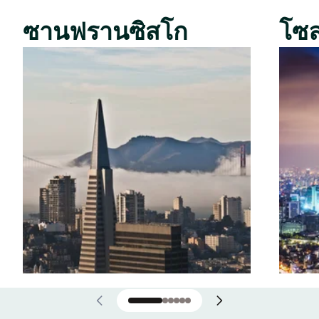
ซานฟรานซิสโก
โซ