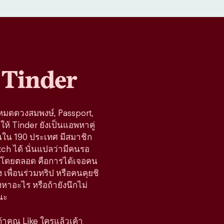
Tinder
โหมดดวงสมพงษ์, Passport,
ห้ Tinder ยังเป็นแอพหาคู่
านใน 190 ประเทศ มีสมาชิก
tch ได้ นั่นแปลว่ามีคนรอ
้างมาโดยตลอด คือการได้เจอคน
 เพื่อนร่วมทริป หรือคนคุยชิ
มองหาอะไร หรือถ้ายังนึกไม่
นะ
 ถ้าคุณ Like ใครแล้วเค้า