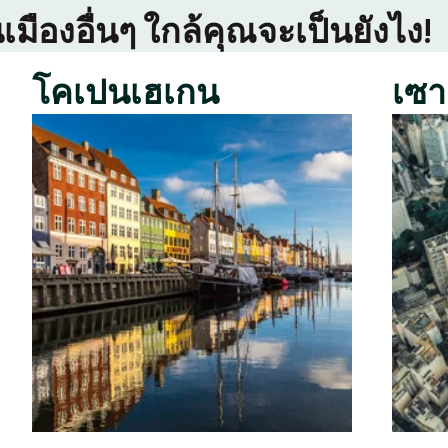
เมืองอื่นๆ ใกล้คุณจะเป็นยังไง!
โคเปนเฮเกน
เซา