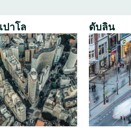
เปาโล
ดับลิน