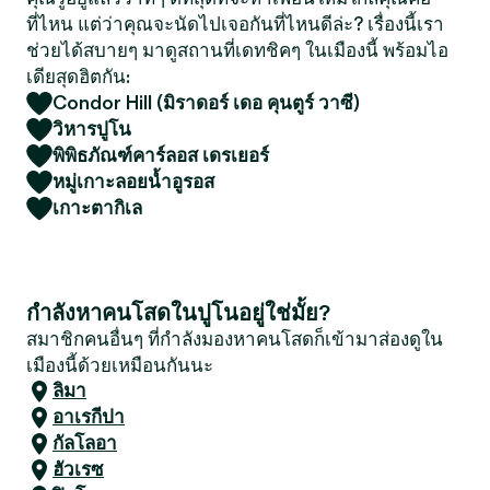
ที่ไหน แต่ว่าคุณจะนัดไปเจอกันที่ไหนดีล่ะ? เรื่องนี้เรา
ช่วยได้สบายๆ มาดูสถานที่เดทชิคๆ ในเมืองนี้ พร้อมไอ
เดียสุดฮิตกัน:
Condor Hill (มิราดอร์ เดอ คุนตูร์ วาซี)
วิหารปูโน
พิพิธภัณฑ์คาร์ลอส เดรเยอร์
หมู่เกาะลอยน้ำอูรอส
เกาะตากิเล
กำลังหาคนโสดในปูโนอยู่ใช่มั้ย?
สมาชิกคนอื่นๆ ที่กำลังมองหาคนโสดก็เข้ามาส่องดูใน
เมืองนี้ด้วยเหมือนกันนะ
ลิมา
อาเรกีปา
กัลโลอา
ฮัวเรซ