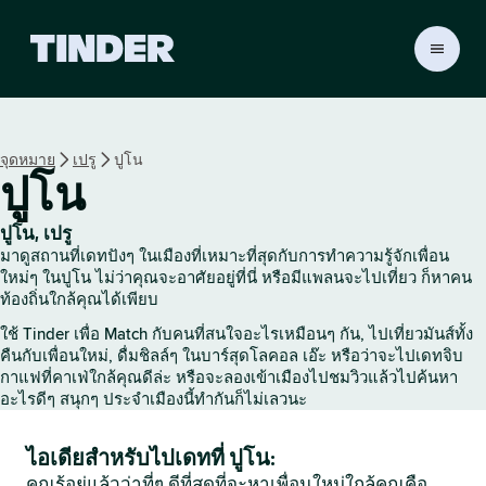
ห
น้
า
ห
ลั
จุดหมาย
เปรู
ปูโน
ก
ปูโน
T
i
n
ปูโน, เปรู
d
มาดูสถานที่เดทปังๆ ในเมืองที่เหมาะที่สุดกับการทำความรู้จักเพื่อน
e
ใหม่ๆ ในปูโน ไม่ว่าคุณจะอาศัยอยู่ที่นี่ หรือมีแพลนจะไปเที่ยว ก็หาคน
r
ท้องถิ่นใกล้คุณได้เพียบ
ใช้ Tinder เพื่อ Match กับคนที่สนใจอะไรเหมือนๆ กัน, ไปเที่ยวมันส์ทั้ง
คืนกับเพื่อนใหม่, ดื่มชิลล์ๆ ในบาร์สุดโลคอล เอ๊ะ หรือว่าจะไปเดทจิบ
กาแฟที่คาเฟ่ใกล้คุณดีล่ะ หรือจะลองเข้าเมืองไปชมวิวแล้วไปค้นหา
อะไรดีๆ สนุกๆ ประจำเมืองนี้ทำกันก็ไม่เลวนะ
ไอเดียสำหรับไปเดทที่ ปูโน:
คุณรู้อยู่แล้วว่าที่ๆ ดีที่สุดที่จะหาเพื่อนใหม่ใกล้คุณคือ