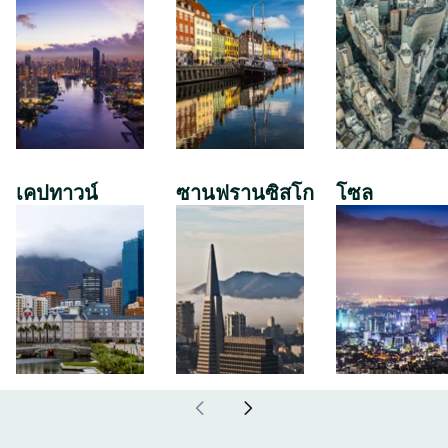
เคปทาวน์
ซานฟรานซิสโก
โซล