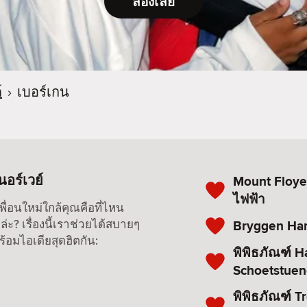
ลองเลย
์
›
เบอร์เกน
อร์เวย์
Mount Floye
ไฟฟ้า
หาเพื่อนใหม่ใกล้คุณคือที่ไหน
่ะ? เรื่องนี้เราช่วยได้สบายๆ
Bryggen Han
ร้อมไอเดียสุดฮิตกัน:
พิพิธภัณฑ์ H
Schoetstue
พิพิธภัณฑ์ 