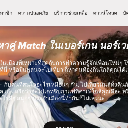
มาชิก
ความปลอดภัย
บริการช่วยเหลือ
ดาวน์โหลด
บั
หาคู่ Match ในเบอร์เกน นอร์เวย
ในเมืองที่เหมาะที่สุดกับการทำความรู้จักเพื่อนใหม่ๆ 
ที่นี่ หรือมีแพลนจะไปเที่ยว ก็หาคนท้องถิ่นใกล้คุณได้
ch กับคนที่สนใจอะไรเหมือนๆ กัน, ไปเที่ยวมันส์ทั้งคืนกับ
 เอ๊ะ หรือว่าจะไปเดทจิบกาแฟที่คาเฟ่ใกล้คุณดีล่ะ ห
ไรดีๆ สนุกๆ ประจำเมืองนี้ทำกันก็ไม่เลวนะ