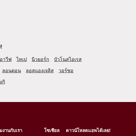
!
อาวีฟ
ไทเป
นิวยอร์ก
บัวโนสไอเรส
ลอนดอน
ลอสแองเจลิส
วอร์ซอ
งกิ
วมงานกับเรา
โซเชียล
ดาวน์โหลดแอพได้เลย!