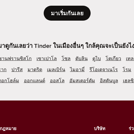
มาเริ่มกันเลย
มาดูกันเลยว่า Tinder ในเมืองอื่นๆ ใกล้คุณจะเป็นยังไง
ซานฟรานซิสโก
เซาเปาโล
โซล
ดับลิน
ดูไบ
โตเกียว
เทล
ราก
ปารีส
มาดริด
เมลเบิร์น
ไมอามี่
รีโอเดจาเนโร
โรม
ตอกโฮล์ม
ออกแลนด์
ออสโล
อัมสเตอร์ดัม
อิสตันบูล
เฮลซิ
งกฎหมาย
บริษัท
ร่