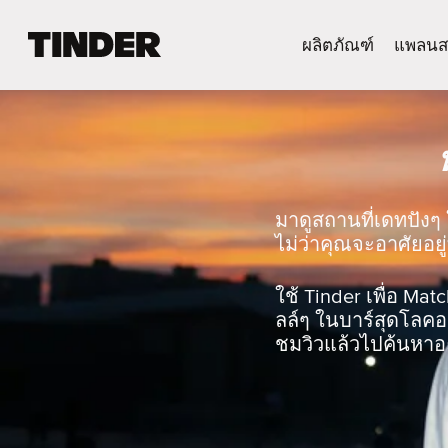
ห
ผลิตภัณฑ์
แพลนส
น้
า
ห
ลั
ก
T
i
n
มาดูสถานที่เดทปังๆ 
d
ไม่ว่าคุณจะอาศัยอยู่
e
r
ใช้ Tinder เพื่อ Mat
ลล์ๆ ในบาร์สุดโลคอล
ชมวิวแล้วไปค้นหาอะ