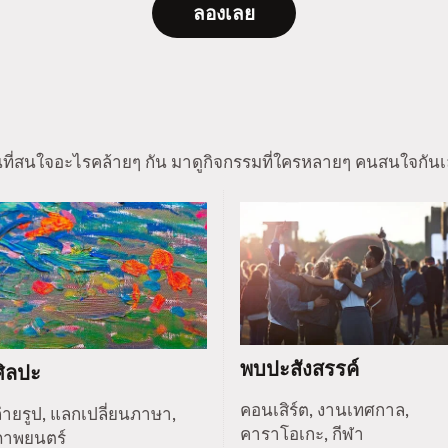
ลองเลย
นที่สนใจอะไรคล้ายๆ กัน มาดูกิจกรรมที่ใครหลายๆ คนสนใจกันเ
พบปะสังสรรค์
ศิลปะ
คอนเสิร์ต, งานเทศกาล,
่ายรูป, แลกเปลี่ยนภาษา,
คาราโอเกะ, กีฬา
ภาพยนตร์