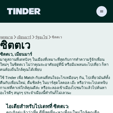
ห
น้
า
ห
ลั
จุดหมาย
เมียนมาร์
รัฐยะไข่
ซิตตเว
ก
ซิตตเว
T
i
n
ซิตตเว, เมียนมาร์
d
มาดูสถานที่เดทปังๆ ในเมืองที่เหมาะที่สุดกับการทำความรู้จักเพื่อน
e
ใหม่ๆ ในซิตตเว ไม่ว่าคุณจะอาศัยอยู่ที่นี่ หรือมีแพลนจะไปเที่ยว ก็หา
r
คนท้องถิ่นใกล้คุณได้เพียบ
ใช้ Tinder เพื่อ Match กับคนที่สนใจอะไรเหมือนๆ กัน, ไปเที่ยวมันส์ทั้ง
คืนกับเพื่อนใหม่, ดื่มชิลล์ๆ ในบาร์สุดโลคอล เอ๊ะ หรือว่าจะไปเดทจิบ
กาแฟที่คาเฟ่ใกล้คุณดีล่ะ หรือจะลองเข้าเมืองไปชมวิวแล้วไปค้นหา
อะไรดีๆ สนุกๆ ประจำเมืองนี้ทำกันก็ไม่เลวนะ
ไอเดียสำหรับไปเดทที่ ซิตตเว:
คุณรู้อยู่แล้วว่าที่ๆ ดีที่สุดที่จะหาเพื่อนใหม่ใกล้คุณคือ