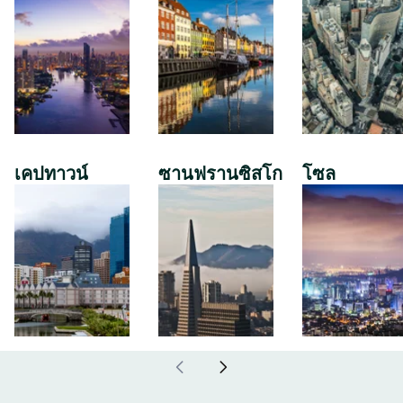
เคปทาวน์
ซานฟรานซิสโก
โซล