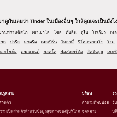
มาดูกันเลยว่า Tinder ในเมืองอื่นๆ ใกล้คุณจะเป็นยังไง
ซานฟรานซิสโก
เซาเปาโล
โซล
ดับลิน
ดูไบ
โตเกียว
เทล
ราก
ปารีส
มาดริด
เมลเบิร์น
ไมอามี่
รีโอเดจาเนโร
โรม
ตอกโฮล์ม
ออกแลนด์
ออสโล
อัมสเตอร์ดัม
อิสตันบูล
เฮลซิ
งกฎหมาย
บริษัท
ร่
่วนตัว
คำถามที่พบบ่อย
รั
ามเป็นส่วนตัวสำหรับข้อมูลสุขภาพของผู้บริโภค
จุดหมาย
บล