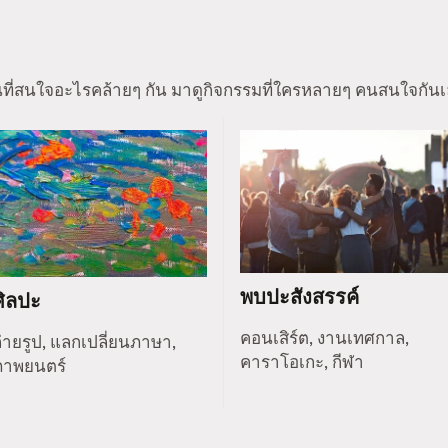
นที่สนใจอะไรคล้ายๆ กัน มาดูกิจกรรมที่ใครหลายๆ คนสนใจกันเ
พบปะสังสรรค์
ศิลปะ
คอนเสิร์ต, งานเทศกาล,
่ายรูป, แลกเปลี่ยนภาษา,
คาราโอเกะ, กีฬา
ภาพยนตร์