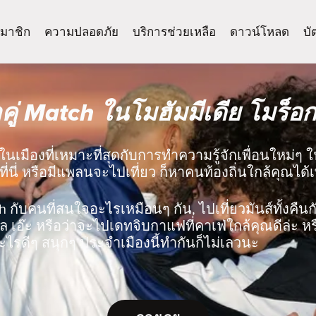
มาชิก
ความปลอดภัย
บริการช่วยเหลือ
ดาวน์โหลด
บั
คู่ Match ในโมฮัมมีเดีย โมร็อ
ในเมืองที่เหมาะที่สุดกับการทำความรู้จักเพื่อนใหม่ๆ ใ
ที่นี่ หรือมีแพลนจะไปเที่ยว ก็หาคนท้องถิ่นใกล้คุณได้
ch กับคนที่สนใจอะไรเหมือนๆ กัน, ไปเที่ยวมันส์ทั้งคืนกับ
 เอ๊ะ หรือว่าจะไปเดทจิบกาแฟที่คาเฟ่ใกล้คุณดีล่ะ ห
ไรดีๆ สนุกๆ ประจำเมืองนี้ทำกันก็ไม่เลวนะ