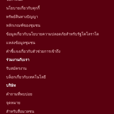
นโยบายเกี่ยวกับคุกกี้
ทรัพย์สินทางปัญญา
หลักเกณฑ์ของชุมชน
ข้อมูลเกี่ยวกับนโยบายความปลอดภัยสำหรับรัฐโคโลราโด
แหล่งข้อมูลชุมชน
คำชี้แจงเกี่ยวกับตัวช่วยการเข้าถึง
ร่วมงานกับเรา
รับสมัครงาน
บล็อกเกี่ยวกับเทคโนโลยี
บริษัท
คำถามที่พบบ่อย
จุดหมาย
สำหรับสื่อมวลชน