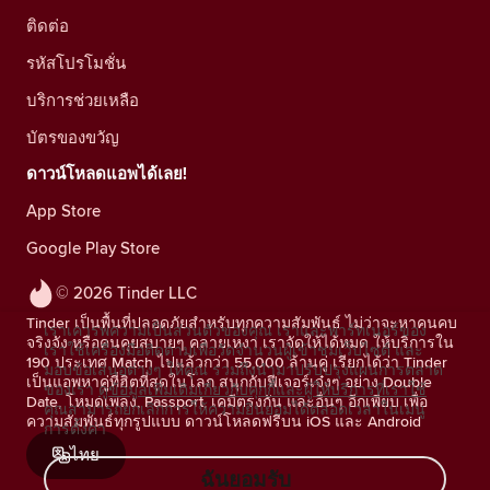
ติดต่อ
รหัสโปรโมชั่น
บริการช่วยเหลือ
บัตรของขวัญ
ดาวน์โหลดแอพได้เลย!
App Store
Google Play Store
© 2026 Tinder LLC
Tinder เป็นพื้นที่ปลอดภัยสำหรับทุกความสัมพันธ์ ไม่ว่าจะหาคนคบ
เราเคารพความเป็นส่วนตัวของคุณ เราและพาร์ทเนอร์ของ
จริงจัง หรือคนคุยสบายๆ คลายเหงา เราจัดให้ได้หมด ให้บริการใน
เราใช้เครื่องมือติดตามเพื่อวัดจำนวนผู้เข้าชมเว็บไซต์ และ
190 ประเทศ Match ไปแล้วกว่า 55,000 ล้านคู่ เรียกได้ว่า Tinder
มอบข้อเสนอต่างๆ ให้คุณ รวมถึงนำมาปรับปรุงแผนการตลาด
เป็นแอพหาคู่ที่ฮิตที่สุดในโลก สนุกกับฟีเจอร์เจ๋งๆ อย่าง Double
ของเรา
ดูข้อมูลเพิ่มเติมเกี่ยวกับคุกกี้และผู้ให้บริการที่เราใช้
Date, โหมดเพลง, Passport, เคมีตรงกัน และอื่นๆ อีกเพียบ เพื่อ
คุณสามารถยกเลิกการให้ความยินยอมได้ตลอดเวลาในเมนู
ความสัมพันธ์ทุกรูปแบบ ดาวน์โหลดฟรีบน iOS และ Android
การตั้งค่า
ไทย
ฉันยอมรับ