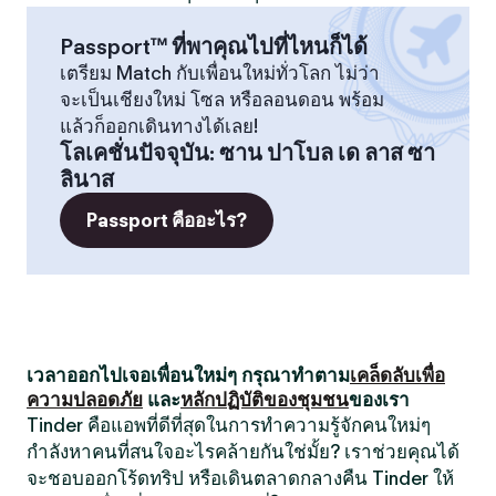
Passport™ ที่พาคุณไปที่ไหนก็ได้
เตรียม Match กับเพื่อนใหม่ทั่วโลก ไม่ว่า
จะเป็นเชียงใหม่ โซล หรือลอนดอน พร้อม
แล้วก็ออกเดินทางได้เลย!
โลเคชั่นปัจจุบัน
:
ซาน ปาโบล เด ลาส ซา
ลินาส
Passport คืออะไร?
เวลาออกไปเจอเพื่อนใหม่ๆ กรุณาทำตาม
เคล็ดลับเพื่อ
ความปลอดภัย
และ
หลักปฏิบัติของชุมชน
ของเรา
Tinder คือแอพที่ดีที่สุดในการทำความรู้จักคนใหม่ๆ
กำลังหาคนที่สนใจอะไรคล้ายกันใช่มั้ย? เราช่วยคุณได้
จะชอบออกโร้ดทริป หรือเดินตลาดกลางคืน Tinder ให้