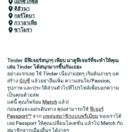
เม็กซิโกซิตี้
ติฮัวนา
กอร์โดบา
กวาอาเทีย
ซาโมรา
Tinder มีฟีเจอร์สนุกๆ เพียบ มาดูฟีเจอร์ที่จะทำให้คุณ
เล่น Tinder ได้สนุกมากขึ้นกันเถอะ
อย่างแรกเลย ใช้ Tinder เนี่ยง่ายสุดๆ เริ่มต้นง่ายๆ แค่
สร้าง
บัญชี
แล้วอย่าลืมเพิ่ม ความสนใจ/Passion,
รูปภาพ และประวัติส่วนตัวไปที่โปรไฟล์เพื่อบอกความ
เป็นคุณด้วยล่พ
แค่นี้ คุณก็พร้อม
Match
แล้ว!
ก่อนคุณจะออกเดินทาง คุณสามารถใช้
ฟีเจอร์
Passport™
จาก
แพลนสมาชิกแบบพรีเมี่ยม
ของเราได้
เลย Passport ให้คุณเปลี่ยนโลเคชั่น แล้วไป Match กับ
สมาชิกจากเมืองอื่นๆ ได้ง่ายๆ