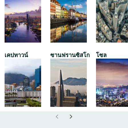
เคปทาวน์
ซานฟรานซิสโก
โซล