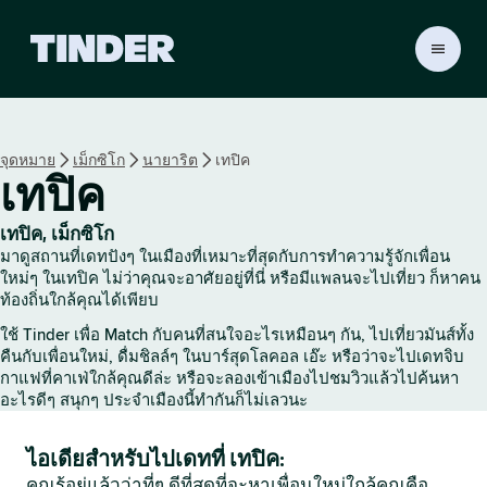
ห
น้
า
ห
ลั
จุดหมาย
เม็กซิโก
นายาริต
เทปิค
ก
เทปิค
T
i
n
เทปิค, เม็กซิโก
d
มาดูสถานที่เดทปังๆ ในเมืองที่เหมาะที่สุดกับการทำความรู้จักเพื่อน
e
ใหม่ๆ ในเทปิค ไม่ว่าคุณจะอาศัยอยู่ที่นี่ หรือมีแพลนจะไปเที่ยว ก็หาคน
r
ท้องถิ่นใกล้คุณได้เพียบ
ใช้ Tinder เพื่อ Match กับคนที่สนใจอะไรเหมือนๆ กัน, ไปเที่ยวมันส์ทั้ง
คืนกับเพื่อนใหม่, ดื่มชิลล์ๆ ในบาร์สุดโลคอล เอ๊ะ หรือว่าจะไปเดทจิบ
กาแฟที่คาเฟ่ใกล้คุณดีล่ะ หรือจะลองเข้าเมืองไปชมวิวแล้วไปค้นหา
อะไรดีๆ สนุกๆ ประจำเมืองนี้ทำกันก็ไม่เลวนะ
ไอเดียสำหรับไปเดทที่ เทปิค:
คุณรู้อยู่แล้วว่าที่ๆ ดีที่สุดที่จะหาเพื่อนใหม่ใกล้คุณคือ