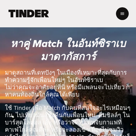
ห
น้
า
ห
ลั
หาคู่ Match ในอันท์ซิราเบ
ก
T
มาดากัสการ์
i
n
d
มาดูสถานที่เดทปังๆ ในเมืองที่เหมาะที่สุดกับการ
e
ทำความรู้จักเพื่อนใหม่ๆ ในอันท์ซิราเบ
r
ไม่ว่าคุณจะอาศัยอยู่ที่นี่ หรือมีแพลนจะไปเที่ยว ก็
หาคนท้องถิ่นใกล้คุณได้เพียบ
ใช้ Tinder เพื่อ Match กับคนที่สนใจอะไรเหมือนๆ
กัน, ไปเที่ยวมันส์ทั้งคืนกับเพื่อนใหม่, ดื่มชิลล์ๆ ใน
บาร์สุดโลคอล เอ๊ะ หรือว่าจะไปเดทจิบกาแฟที่
คาเฟ่ใกล้คุณดีล่ะ หรือจะลองเข้าเมืองไปชมวิว