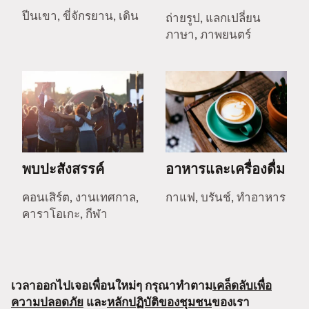
ปีนเขา, ขี่จักรยาน, เดิน
ถ่ายรูป, แลกเปลี่ยน
ภาษา, ภาพยนตร์
พบปะสังสรรค์
อาหารและเครื่องดื่ม
คอนเสิร์ต, งานเทศกาล,
กาแฟ, บรันช์, ทำอาหาร
คาราโอเกะ, กีฬา
เวลาออกไปเจอเพื่อนใหม่ๆ กรุณาทำตาม
เคล็ดลับเพื่อ
ความปลอดภัย
และ
หลักปฏิบัติของชุมชน
ของเรา