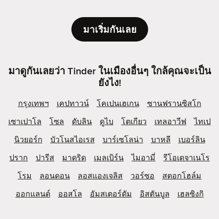
มาเริ่มกันเลย
มาดูกันเลยว่า Tinder ในเมืองอื่นๆ ใกล้คุณจะเป็น
ยังไง!
กรุงเทพฯ
เคปทาวน์
โคเปนเฮเกน
ซานฟรานซิสโก
เซาเปาโล
โซล
ดับลิน
ดูไบ
โตเกียว
เทลอาวีฟ
ไทเป
นิวยอร์ก
บัวโนสไอเรส
บาร์เซโลน่า
บาหลี
เบอร์ลิน
ปราก
ปารีส
มาดริด
เมลเบิร์น
ไมอามี่
รีโอเดจาเนโร
โรม
ลอนดอน
ลอสแองเจลิส
วอร์ซอ
สตอกโฮล์ม
ออกแลนด์
ออสโล
อัมสเตอร์ดัม
อิสตันบูล
เฮลซิงกิ