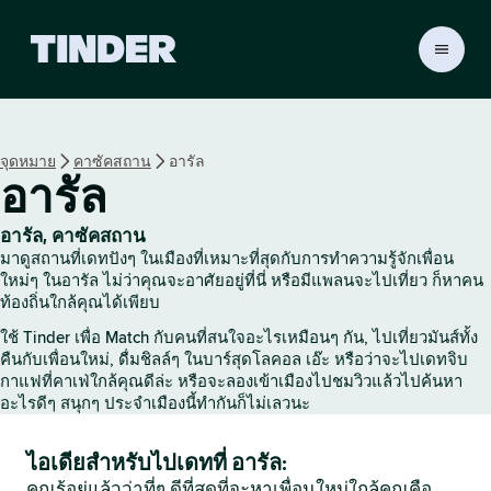
ห
น้
า
ห
ลั
จุดหมาย
คาซัคสถาน
อารัล
ก
อารัล
T
i
n
อารัล, คาซัคสถาน
d
มาดูสถานที่เดทปังๆ ในเมืองที่เหมาะที่สุดกับการทำความรู้จักเพื่อน
e
ใหม่ๆ ในอารัล ไม่ว่าคุณจะอาศัยอยู่ที่นี่ หรือมีแพลนจะไปเที่ยว ก็หาคน
r
ท้องถิ่นใกล้คุณได้เพียบ
ใช้ Tinder เพื่อ Match กับคนที่สนใจอะไรเหมือนๆ กัน, ไปเที่ยวมันส์ทั้ง
คืนกับเพื่อนใหม่, ดื่มชิลล์ๆ ในบาร์สุดโลคอล เอ๊ะ หรือว่าจะไปเดทจิบ
กาแฟที่คาเฟ่ใกล้คุณดีล่ะ หรือจะลองเข้าเมืองไปชมวิวแล้วไปค้นหา
อะไรดีๆ สนุกๆ ประจำเมืองนี้ทำกันก็ไม่เลวนะ
ไอเดียสำหรับไปเดทที่ อารัล:
คุณรู้อยู่แล้วว่าที่ๆ ดีที่สุดที่จะหาเพื่อนใหม่ใกล้คุณคือ