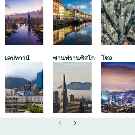
เคปทาวน์
ซานฟรานซิสโก
โซล