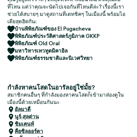
ที่ไหน แต่ว่าคุณจะนัดไปเจอกันที่ไหนดีล่ะ? เรื่องนี้เรา
ช่วยได้สบายๆ มาดูสถานที่เดทชิคๆ ในเมืองนี้ พร้อมไอ
เดียสุดฮิตกัน:
บ้านพิพิธภัณฑ์ของ EI Pugacheva
พิพิธภัณฑ์ประวัติศาสตร์ภูมิภาค GKKP
พิพิธภัณฑ์ Old Oral
มหาวิหารเทวทูตมิคาอิล
พิพิธภัณฑ์ธรรมชาติและนิเวศวิทยา
กำลังหาคนโสดในอารัลอยู่ใช่มั้ย?
สมาชิกคนอื่นๆ ที่กำลังมองหาคนโสดก็เข้ามาส่องดูใน
เมืองนี้ด้วยเหมือนกันนะ
อัลมาตี
นูร์-สุลต่าน
ชิมเคนท์
คืยซิลออร์ดา