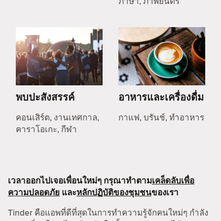
ภาษา, ภาพยนตร์
พบปะสังสรรค์
อาหารและเครื่องดื่ม
คอนเสิร์ต, งานเทศกาล,
กาแฟ, บรันช์, ทำอาหาร
คาราโอเกะ, กีฬา
เวลาออกไปเจอเพื่อนใหม่ๆ กรุณาทำตาม
เคล็ดลับเพื่อ
ความปลอดภัย
และ
หลักปฏิบัติของชุมชน
ของเรา
Tinder คือแอพที่ดีที่สุดในการทำความรู้จักคนใหม่ๆ กำลัง