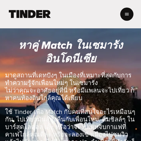
ห
น้
า
ห
ลั
หาคู่ Match ในเซมารัง
ก
T
อินโดนีเซีย
i
n
d
มาดูสถานที่เดทปังๆ ในเมืองที่เหมาะที่สุดกับการ
e
ทำความรู้จักเพื่อนใหม่ๆ ในเซมารัง
r
ไม่ว่าคุณจะอาศัยอยู่ที่นี่ หรือมีแพลนจะไปเที่ยว ก็
หาคนท้องถิ่นใกล้คุณได้เพียบ
ใช้ Tinder เพื่อ Match กับคนที่สนใจอะไรเหมือนๆ
กัน, ไปเที่ยวมันส์ทั้งคืนกับเพื่อนใหม่, ดื่มชิลล์ๆ ใน
บาร์สุดโลคอล เอ๊ะ หรือว่าจะไปเดทจิบกาแฟที่
คาเฟ่ใกล้คุณดีล่ะ หรือจะลองเข้าเมืองไปชมวิว