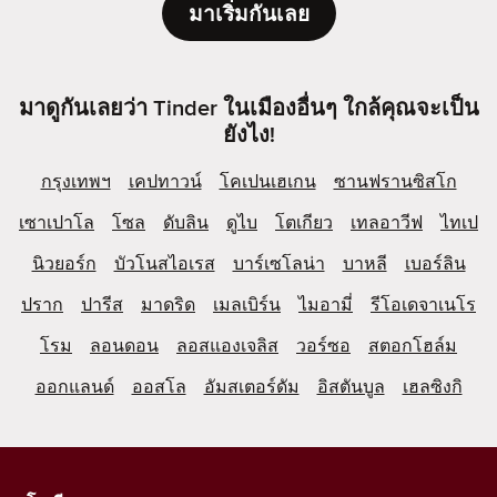
มาเริ่มกันเลย
มาดูกันเลยว่า Tinder ในเมืองอื่นๆ ใกล้คุณจะเป็น
ยังไง!
กรุงเทพฯ
เคปทาวน์
โคเปนเฮเกน
ซานฟรานซิสโก
เซาเปาโล
โซล
ดับลิน
ดูไบ
โตเกียว
เทลอาวีฟ
ไทเป
นิวยอร์ก
บัวโนสไอเรส
บาร์เซโลน่า
บาหลี
เบอร์ลิน
ปราก
ปารีส
มาดริด
เมลเบิร์น
ไมอามี่
รีโอเดจาเนโร
โรม
ลอนดอน
ลอสแองเจลิส
วอร์ซอ
สตอกโฮล์ม
ออกแลนด์
ออสโล
อัมสเตอร์ดัม
อิสตันบูล
เฮลซิงกิ