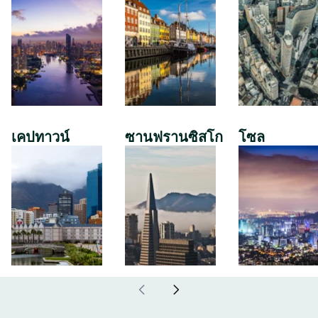
เคปทาวน์
ซานฟรานซิสโก
โซล