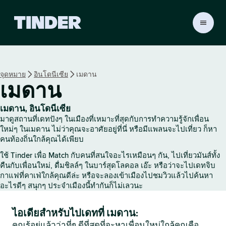
ห
น้
า
ห
ลั
จุดหมาย
อินโดนีเซีย
เมดาน
ก
เมดาน
T
i
n
เมดาน, อินโดนีเซีย
d
มาดูสถานที่เดทปังๆ ในเมืองที่เหมาะที่สุดกับการทำความรู้จักเพื่อน
e
ใหม่ๆ ในเมดาน ไม่ว่าคุณจะอาศัยอยู่ที่นี่ หรือมีแพลนจะไปเที่ยว ก็หา
r
คนท้องถิ่นใกล้คุณได้เพียบ
ใช้ Tinder เพื่อ Match กับคนที่สนใจอะไรเหมือนๆ กัน, ไปเที่ยวมันส์ทั้ง
คืนกับเพื่อนใหม่, ดื่มชิลล์ๆ ในบาร์สุดโลคอล เอ๊ะ หรือว่าจะไปเดทจิบ
กาแฟที่คาเฟ่ใกล้คุณดีล่ะ หรือจะลองเข้าเมืองไปชมวิวแล้วไปค้นหา
อะไรดีๆ สนุกๆ ประจำเมืองนี้ทำกันก็ไม่เลวนะ
ไอเดียสำหรับไปเดทที่ เมดาน:
คุณรู้อยู่แล้วว่าที่ๆ ดีที่สุดที่จะหาเพื่อนใหม่ใกล้คุณคือ