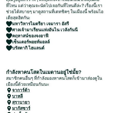
ที่ไหน แต่ว่าคุณจะนัดไปเจอกันที่ไหนดีล่ะ? เรื่องนี้เรา
ช่วยได้สบายๆ มาดูสถานที่เดทชิคๆ ในเมืองนี้ พร้อมไอ
เดียสุดฮิตกัน:
มหาวิหารไมตรียา เจมารา อัสรี
ศาลเจ้ามาเรียนแห่งอันไน เวลังกันนี
คฤหาสน์ของจงอาฟี
เซ็นเตอร์พอยท์มอลล์
บรัสตากิ ไฮแลนด์
กำลังหาคนโสดในเมดานอยู่ใช่มั้ย?
สมาชิกคนอื่นๆ ที่กำลังมองหาคนโสดก็เข้ามาส่องดูใน
เมืองนี้ด้วยเหมือนกันนะ
จาการ์ต้า
บาหลี
สุราบายา
มากัสซาร์