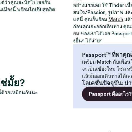
หน แต่ว่าคุณจะนัดไปเจอกัน
อย่างแรกเลย ใช้ Tinder เนี่ย
นเมืองนี้ พร้อมไอเดียสุดฮิต
สนใจ/Passion, รูปภาพ และป
แค่นี้ คุณก็พร้อม
Match
แล้
ก่อนคุณจะออกเดินทาง คุ
ยม
ของเราได้เลย Passport 
งอื่นๆ ได้ง่ายๆ
Passport™ ที่พาคุณ
เตรียม Match กับเพื่อนใ
จะเป็นเชียงใหม่ โซล 
แล้วก็ออกเดินทางได้เล
่มั้ย?
โลเคชั่นปัจจุบัน
:
ปา
ี้ด้วยเหมือนกันนะ
Passport คืออะไร?