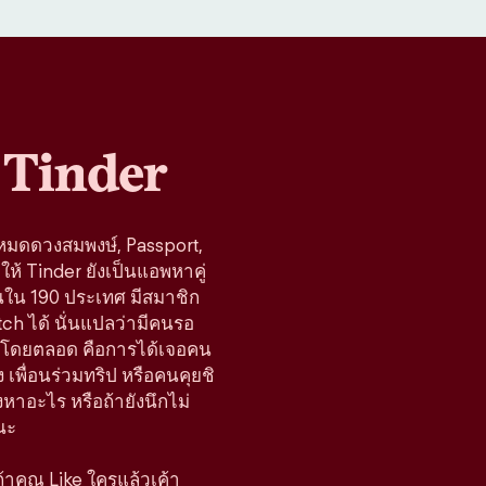
Tinder
โหมดดวงสมพงษ์, Passport,
ห้ Tinder ยังเป็นแอพหาคู่
านใน 190 ประเทศ มีสมาชิก
tch ได้ นั่นแปลว่ามีคนรอ
้างมาโดยตลอด คือการได้เจอคน
 เพื่อนร่วมทริป หรือคนคุยชิ
มองหาอะไร หรือถ้ายังนึกไม่
นะ
 ถ้าคุณ Like ใครแล้วเค้า