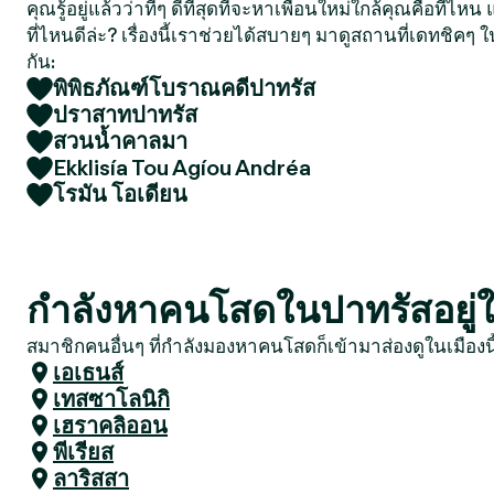
คุณรู้อยู่แล้วว่าที่ๆ ดีที่สุดที่จะหาเพื่อนใหม่ใกล้คุณคือที่ไ
ที่ไหนดีล่ะ? เรื่องนี้เราช่วยได้สบายๆ มาดูสถานที่เดทชิคๆ ใ
กัน:
พิพิธภัณฑ์โบราณคดีปาทรัส
ปราสาทปาทรัส
สวนน้ำคาลมา
Ekklisía Tou Agíou Andréa
โรมัน โอเดียน
กำลังหาคนโสดในปาทรัสอยู่ใช
สมาชิกคนอื่นๆ ที่กำลังมองหาคนโสดก็เข้ามาส่องดูในเมืองน
เอเธนส์
เทสซาโลนิกิ
เฮราคลิออน
พีเรียส
ลาริสสา