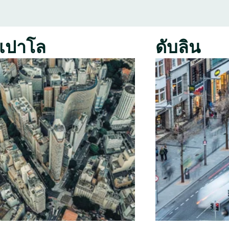
เปาโล
ดับลิน