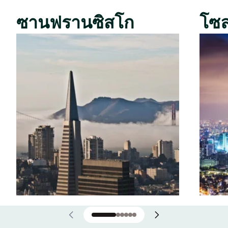
ซานฟรานซิสโก
โซ