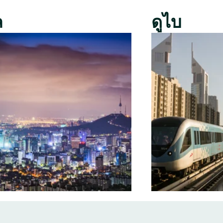
ล
ดูไบ