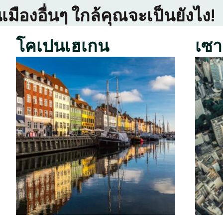
เมืองอื่นๆ ใกล้คุณจะเป็นยังไง!
โคเปนเฮเกน
เซา