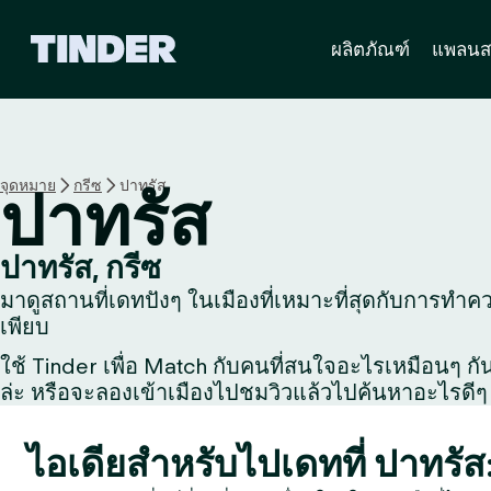
ห
ผลิตภัณฑ์
แพลนส
น้
า
ห
ลั
ก
T
จุดหมาย
กรีซ
ปาทรัส
ปาทรัส
i
n
d
ปาทรัส, กรีซ
e
มาดูสถานที่เดทปังๆ ในเมืองที่เหมาะที่สุดกับการทำควา
r
เพียบ
ใช้ Tinder เพื่อ Match กับคนที่สนใจอะไรเหมือนๆ กัน, 
ล่ะ หรือจะลองเข้าเมืองไปชมวิวแล้วไปค้นหาอะไรดีๆ 
ไอเดียสำหรับไปเดทที่ ปาทรัส