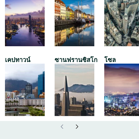
เคปทาวน์
ซานฟรานซิสโก
โซล