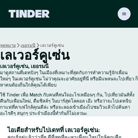
ห
น้
า
ห
ลั
จุดหมาย
เยอรมนี
เลเวอร์คูเซ่น
ก
เลเวอร์คูเซ่น
T
i
n
เลเวอร์คูเซ่น, เยอรมนี
d
มาดูสถานที่เดทปังๆ ในเมืองที่เหมาะที่สุดกับการทำความรู้จักเพื่อน
e
ใหม่ๆ ในเลเวอร์คูเซ่น ไม่ว่าคุณจะอาศัยอยู่ที่นี่ หรือมีแพลนจะไปเที่ยว ก็
r
หาคนท้องถิ่นใกล้คุณได้เพียบ
ใช้ Tinder เพื่อ Match กับคนที่สนใจอะไรเหมือนๆ กัน, ไปเที่ยวมันส์ทั้ง
คืนกับเพื่อนใหม่, ดื่มชิลล์ๆ ในบาร์สุดโลคอล เอ๊ะ หรือว่าจะไปเดทจิบ
กาแฟที่คาเฟ่ใกล้คุณดีล่ะ หรือจะลองเข้าเมืองไปชมวิวแล้วไปค้นหา
อะไรดีๆ สนุกๆ ประจำเมืองนี้ทำกันก็ไม่เลวนะ
ไอเดียสำหรับไปเดทที่ เลเวอร์คูเซ่น:
คุณรู้อยู่แล้วว่าที่ๆ ดีที่สุดที่จะหาเพื่อนใหม่ใกล้คุณคือ