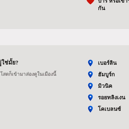
บาร์ หรือเข้
กัน
ใช่มั้ย?
เบอร์ลิน
ฮัมบูร์ก
สดก็เข้ามาส่องดูในเมืองนี้
มิวนิค
รอยทลิงเงน
โคเบลนซ์