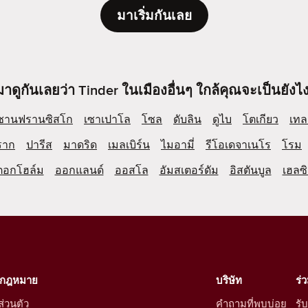
มาเริ่มกันเลย
มาดูกันเลยว่า Tinder ในเมืองอื่นๆ ใกล้คุณจะเป็นยังไง
ซานฟรานซิสโก
เซาเปาโล
โซล
ดับลิน
ดูไบ
โตเกียว
เทล
ราก
ปารีส
มาดริด
เมลเบิร์น
ไมอามี่
รีโอเดจาเนโร
โรม
ตอกโฮล์ม
ออกแลนด์
ออสโล
อัมสเตอร์ดัม
อิสตันบูล
เฮลซิ
งกฎหมาย
บริษัท
ร่
่วนตัว
คำถามที่พบบ่อย
รั