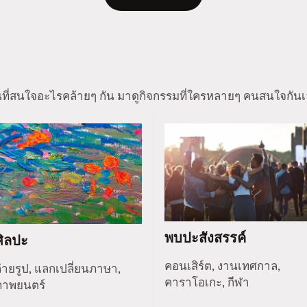
นที่สนใจอะไรคล้ายๆ กัน มาดูกิจกรรมที่ใครหลายๆ คนสนใจกันเ
พบปะสังสรรค์
ศิลปะ
คอนเสิร์ต, งานเทศกาล,
่ายรูป, แลกเปลี่ยนภาษา,
คาราโอเกะ, กีฬา
ภาพยนตร์