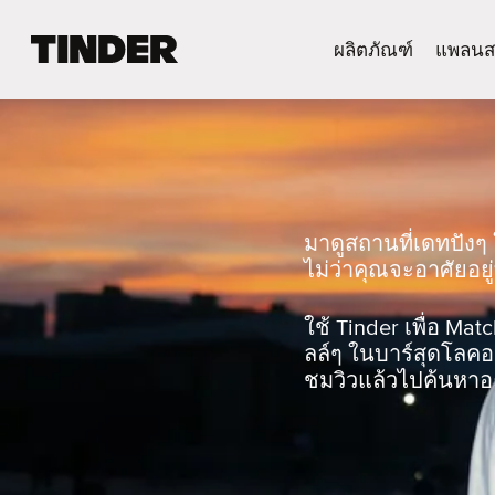
ห
ผลิตภัณฑ์
แพลนส
น้
า
ห
ลั
ก
T
i
n
มาดูสถานที่เดทปังๆ 
d
ไม่ว่าคุณจะอาศัยอยู่
e
r
ใช้ Tinder เพื่อ Mat
ลล์ๆ ในบาร์สุดโลคอล
ชมวิวแล้วไปค้นหาอะ