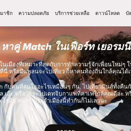
มาชิก
ความปลอดภัย
บริการช่วยเหลือ
ดาวน์โหลด
บั
หาคู่ Match ในเฟือร์ท เยอรมนี
ในเมืองที่เหมาะที่สุดกับการทำความรู้จักเพื่อนใหม่ๆ ใ
ที่นี่ หรือมีแพลนจะไปเที่ยว ก็หาคนท้องถิ่นใกล้คุณได้
ch กับคนที่สนใจอะไรเหมือนๆ กัน, ไปเที่ยวมันส์ทั้งคืนกับ
 เอ๊ะ หรือว่าจะไปเดทจิบกาแฟที่คาเฟ่ใกล้คุณดีล่ะ ห
ไรดีๆ สนุกๆ ประจำเมืองนี้ทำกันก็ไม่เลวนะ