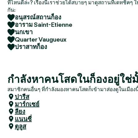
ที่ไหนดีล่ะ? เรื่องนี้เราช่วยได้สบายๆ มาดูสถานที่เดทชิคๆ ใ
กัน:
อนุสรณ์สถานก็อง
อาราม Saint-Etienne
นกเขา
Quarter Vaugueux
ปราสาทก็อง
กำลังหาคนโสดในก็องอยู่ใช่มั
สมาชิกคนอื่นๆ ที่กำลังมองหาคนโสดก็เข้ามาส่องดูในเมืองน
ปารีส
มาร์กเซย์
ลียง
แนนซี่
ตูลูส