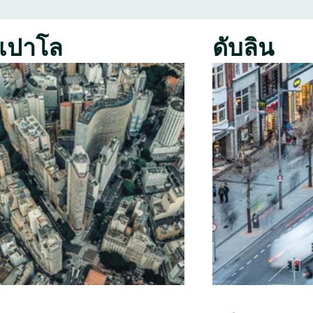
เปาโล
ดับลิน