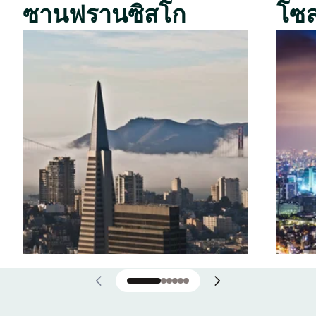
ซานฟรานซิสโก
โซ