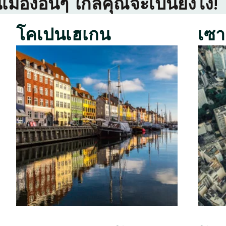
เมืองอื่นๆ ใกล้คุณจะเป็นยังไง!
โคเปนเฮเกน
เซา