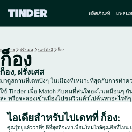
ห
ผลิตภัณฑ์
แพลนส
น้
า
ห
ลั
ก
T
จุดหมาย
ฝรั่งเศส
นอร์มังดี
ก็อง
ก็อง
i
n
d
ก็อง, ฝรั่งเศส
e
มาดูสถานที่เดทปังๆ ในเมืองที่เหมาะที่สุดกับการทำควา
r
ใช้ Tinder เพื่อ Match กับคนที่สนใจอะไรเหมือนๆ กัน, 
ล่ะ หรือจะลองเข้าเมืองไปชมวิวแล้วไปค้นหาอะไรดีๆ 
ไอเดียสำหรับไปเดทที่ ก็อง:
คุณรู้อยู่แล้วว่าที่ๆ ดีที่สุดที่จะหาเพื่อนใหม่ใกล้คุณคือที่ไ