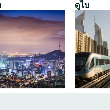
ล
ดูไบ