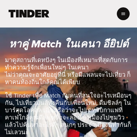
ห
น้
า
ห
ลั
หาคู่ Match ในเคนา อียิปต์
ก
T
i
มาดูสถานที่เดทปังๆ ในเมืองที่เหมาะที่สุดกับการ
n
ทำความรู้จักเพื่อนใหม่ๆ ในเคนา
d
ไม่ว่าคุณจะอาศัยอยู่ที่นี่ หรือมีแพลนจะไปเที่ยว ก็
e
หาคนท้องถิ่นใกล้คุณได้เพียบ
r
ใช้ Tinder เพื่อ Match กับคนที่สนใจอะไรเหมือนๆ
กัน, ไปเที่ยวมันส์ทั้งคืนกับเพื่อนใหม่, ดื่มชิลล์ๆ ใน
บาร์สุดโลคอล เอ๊ะ หรือว่าจะไปเดทจิบกาแฟที่
คาเฟ่ใกล้คุณดีล่ะ หรือจะลองเข้าเมืองไปชมวิว
แล้วไปค้นหาอะไรดีๆ สนุกๆ ประจำเมืองนี้ทำกันก็
ไม่เลวนะ