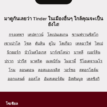
มาดูกันเลยว่า Tinder ในเมืองอื่นๆ ใกล้คุณจะเป็น
ยังไง!
กรุงเทพฯ
เคปทาวน์
โคเปนเฮเกน
ซานฟรานซิสโก
เซาเปาโล
โซล
ดับลิน
ดูไบ
โตเกียว
เทลอาวีฟ
ไทเป
นิวยอร์ก
บัวโนสไอเรส
บาร์เซโลน่า
บาหลี
เบอร์ลิน
ปราก
ปารีส
มาดริด
เมลเบิร์น
ไมอามี่
รีโอเดจาเนโร
โรม
ลอนดอน
ลอสแองเจลิส
วอร์ซอ
สตอกโฮล์ม
ออกแลนด์
ออสโล
อัมสเตอร์ดัม
อิสตันบูล
เฮลซิงกิ
โซเชียล