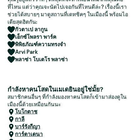
ที่ไหน แต่ว่าคุณจะนัดไปเจอกันที่ไหนดีล่ะ? เรื่องนี้เรา
ช่วยได้สบายๆ มาดูสถานที่เดทชิคๆ ในเมืองนี้ พร้อมไอ
เดียสุดฮิตกัน:
กัวตาเป ลากูน
เอ็กซ์โพลรา พาร์ค
พิพิธภัณฑ์ความทรงจำ
Arvi Park
พลาซ่า โบเตโร พลาซ่า
กำลังหาคนโสดในเมเดยินอยู่ใช่มั้ย?
สมาชิกคนอื่นๆ ที่กำลังมองหาคนโสดก็เข้ามาส่องดูใน
เมืองนี้ด้วยเหมือนกันนะ
โบโกตาช
กาลี
บาร์รังกีญา
การ์ตาเดนา