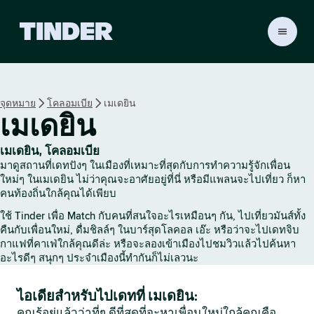
ห
น้
า
ห
ลั
จุดหมาย
โคลอมเบีย
เมเดยิน
ก
เมเดยิน
T
i
n
เมเดยิน, โคลอมเบีย
d
มาดูสถานที่เดทปังๆ ในเมืองที่เหมาะที่สุดกับการทำความรู้จักเพื่อน
e
ใหม่ๆ ในเมเดยิน ไม่ว่าคุณจะอาศัยอยู่ที่นี่ หรือมีแพลนจะไปเที่ยว ก็หา
r
คนท้องถิ่นใกล้คุณได้เพียบ
ใช้ Tinder เพื่อ Match กับคนที่สนใจอะไรเหมือนๆ กัน, ไปเที่ยวมันส์ทั้ง
คืนกับเพื่อนใหม่, ดื่มชิลล์ๆ ในบาร์สุดโลคอล เอ๊ะ หรือว่าจะไปเดทจิบ
กาแฟที่คาเฟ่ใกล้คุณดีล่ะ หรือจะลองเข้าเมืองไปชมวิวแล้วไปค้นหา
อะไรดีๆ สนุกๆ ประจำเมืองนี้ทำกันก็ไม่เลวนะ
ไอเดียสำหรับไปเดทที่ เมเดยิน:
คุณรู้อยู่แล้วว่าที่ๆ ดีที่สุดที่จะหาเพื่อนใหม่ใกล้คุณคือ