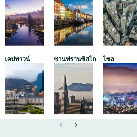
เคปทาวน์
ซานฟรานซิสโก
โซล