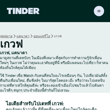
ห
น้
า
ห
ลั
จุดหมาย
แคนาดา
ออนแทรีโอ
เกวฟ
ก
เกวฟ
T
i
n
เกวฟ, แคนาดา
d
มาดูสถานที่เดทปังๆ ในเมืองที่เหมาะที่สุดกับการทำความรู้จักเพื่อน
e
ใหม่ๆ ในเกวฟ ไม่ว่าคุณจะอาศัยอยู่ที่นี่ หรือมีแพลนจะไปเที่ยว ก็หาคน
r
ท้องถิ่นใกล้คุณได้เพียบ
ใช้ Tinder เพื่อ Match กับคนที่สนใจอะไรเหมือนๆ กัน, ไปเที่ยวมันส์ทั้ง
คืนกับเพื่อนใหม่, ดื่มชิลล์ๆ ในบาร์สุดโลคอล เอ๊ะ หรือว่าจะไปเดทจิบ
กาแฟที่คาเฟ่ใกล้คุณดีล่ะ หรือจะลองเข้าเมืองไปชมวิวแล้วไปค้นหา
อะไรดีๆ สนุกๆ ประจำเมืองนี้ทำกันก็ไม่เลวนะ
ไอเดียสำหรับไปเดทที่ เกวฟ:
คุณรู้อยู่แล้วว่าที่ๆ ดีที่สุดที่จะหาเพื่อนใหม่ใกล้คุณคือ