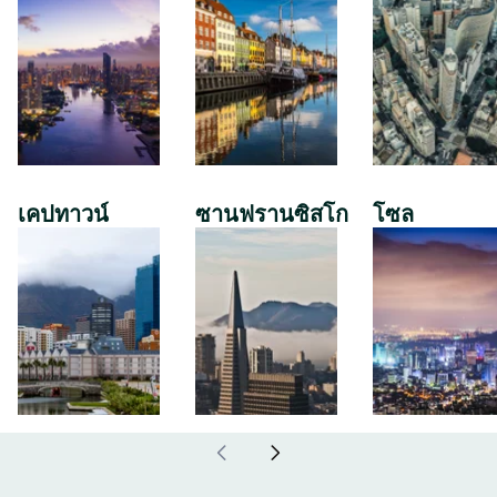
เคปทาวน์
ซานฟรานซิสโก
โซล