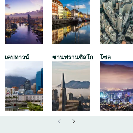
เคปทาวน์
ซานฟรานซิสโก
โซล