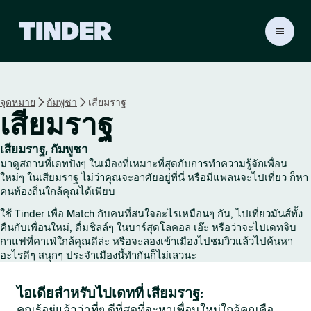
ห
น้
า
ห
ลั
จุดหมาย
กัมพูชา
เสียมราฐ
ก
เสียมราฐ
T
i
n
เสียมราฐ, กัมพูชา
d
มาดูสถานที่เดทปังๆ ในเมืองที่เหมาะที่สุดกับการทำความรู้จักเพื่อน
e
ใหม่ๆ ในเสียมราฐ ไม่ว่าคุณจะอาศัยอยู่ที่นี่ หรือมีแพลนจะไปเที่ยว ก็หา
r
คนท้องถิ่นใกล้คุณได้เพียบ
ใช้ Tinder เพื่อ Match กับคนที่สนใจอะไรเหมือนๆ กัน, ไปเที่ยวมันส์ทั้ง
คืนกับเพื่อนใหม่, ดื่มชิลล์ๆ ในบาร์สุดโลคอล เอ๊ะ หรือว่าจะไปเดทจิบ
กาแฟที่คาเฟ่ใกล้คุณดีล่ะ หรือจะลองเข้าเมืองไปชมวิวแล้วไปค้นหา
อะไรดีๆ สนุกๆ ประจำเมืองนี้ทำกันก็ไม่เลวนะ
ไอเดียสำหรับไปเดทที่ เสียมราฐ:
คุณรู้อยู่แล้วว่าที่ๆ ดีที่สุดที่จะหาเพื่อนใหม่ใกล้คุณคือ