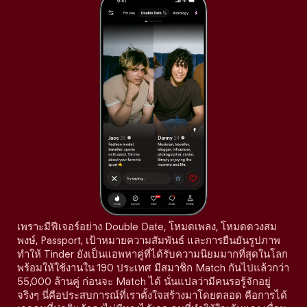
เพราะมีฟีเจอร์อย่าง Double Date, โหมดเพลง, โหมดดวงสม
พงษ์, Passport, เป้าหมายความสัมพันธ์ และการยืนยันรูปภาพ
ทำให้ Tinder ยังเป็นแอพหาคู่ที่ได้รับความนิยมมากที่สุดในโลก
พร้อมให้ใช้งานใน 190 ประเทศ มีสมาชิก Match กันไปแล้วกว่า
55,000 ล้านคู่ ก่อนจะ Match ได้ นั่นแปลว่ามีคนรอรู้จักอยู่
จริงๆ นี่คือประสบการณ์ที่เราตั้งใจสร้างมาโดยตลอด คือการได้