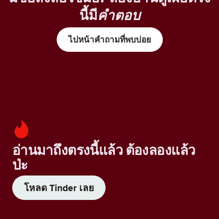
นี้มี
คำตอบ
ไปหน้าคำถามที่พบบ่อย
อ่านมาถึงตรงนี้แล้ว ต้องลองแล้ว
ป่ะ
โหลด Tinder เลย