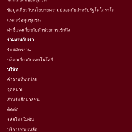
ข้อมูลเกี่ยวกับนโยบายความปลอดภัยสำหรับรัฐโคโลราโด
แหล่งข้อมูลชุมชน
คำชี้แจงเกี่ยวกับตัวช่วยการเข้าถึง
ร่วมงานกับเรา
รับสมัครงาน
บล็อกเกี่ยวกับเทคโนโลยี
บริษัท
คำถามที่พบบ่อย
จุดหมาย
สำหรับสื่อมวลชน
ติดต่อ
รหัสโปรโมชั่น
บริการช่วยเหลือ