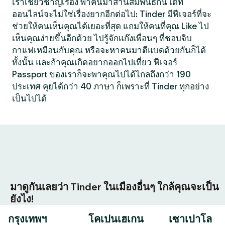
เราเชี่ยวชาญเรื่อง พาคนมาสานสัมพันธ์กัน เดท
ออนไลน์จะไม่ใช่เรื่องยากอีกต่อไป: Tinder มีฟีเจอร์ที่จะ
ช่วยให้คนเห็นคุณได้เยอะที่สุด แถมให้คนที่คุณ Like ไป
เห็นคุณง่ายขึ้นอีกด้วย ไปรู้จักแก๊งเพื่อนๆ ที่ชอบจิบ
กาแฟเหมือนกับคุณ หรือจะหาคนมาตีแบดด้วยกันก็ได้
ทั้งนั้น และถ้าคุณเกิดอยากออกไปเที่ยว ฟีเจอร์
Passport ของเราก็จะพาคุณไปได้ไกลถึงกว่า 190
ประเทศ คุยได้กว่า 40 ภาษา ก็เพราะที่ Tinder ทุกอย่าง
เป็นไปได้
มาดูกันเลยว่า Tinder ในเมืองอื่นๆ ใกล้คุณจะเป็น
ยังไง!
กรุงเทพฯ
โคเปนเฮเกน
เซาเปาโล