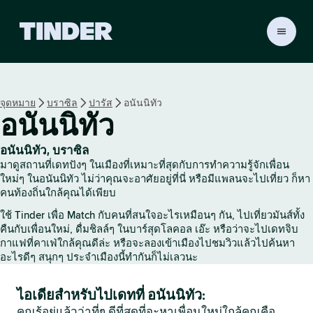
ห
น้
า
ห
ลั
จุดหมาย
บราซิล
ปารัส
อนันนิทัว
ก
อนันนิทัว
T
i
n
อนันนิทัว, บราซิล
d
มาดูสถานที่เดทปังๆ ในเมืองที่เหมาะที่สุดกับการทำความรู้จักเพื่อน
e
ใหม่ๆ ในอนันนิทัว ไม่ว่าคุณจะอาศัยอยู่ที่นี่ หรือมีแพลนจะไปเที่ยว ก็หา
r
คนท้องถิ่นใกล้คุณได้เพียบ
ใช้ Tinder เพื่อ Match กับคนที่สนใจอะไรเหมือนๆ กัน, ไปเที่ยวมันส์ทั้ง
คืนกับเพื่อนใหม่, ดื่มชิลล์ๆ ในบาร์สุดโลคอล เอ๊ะ หรือว่าจะไปเดทจิบ
กาแฟที่คาเฟ่ใกล้คุณดีล่ะ หรือจะลองเข้าเมืองไปชมวิวแล้วไปค้นหา
อะไรดีๆ สนุกๆ ประจำเมืองนี้ทำกันก็ไม่เลวนะ
ไอเดียสำหรับไปเดทที่ อนันนิทัว:
คุณรู้อยู่แล้วว่าที่ๆ ดีที่สุดที่จะหาเพื่อนใหม่ใกล้คุณคือ