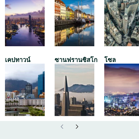
เคปทาวน์
ซานฟรานซิสโก
โซล