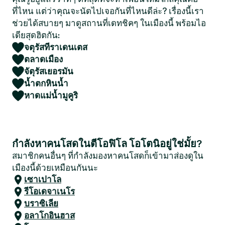
ที่ไหน แต่ว่าคุณจะนัดไปเจอกันที่ไหนดีล่ะ? เรื่องนี้เรา
ช่วยได้สบายๆ มาดูสถานที่เดทชิคๆ ในเมืองนี้ พร้อมไอ
เดียสุดฮิตกัน:
จตุรัสทีราเดนเตส
ตลาดเมือง
จัตุรัสเยอรมัน
น้ำตกหินน้ำ
หาดแม่น้ำมูคูริ
กำลังหาคนโสดในตีโอฟิโล โอโตนิอยู่ใช่มั้ย?
สมาชิกคนอื่นๆ ที่กำลังมองหาคนโสดก็เข้ามาส่องดูใน
เมืองนี้ด้วยเหมือนกันนะ
เซาเปาโล
รีโอเดจาเนโร
บราซิเลีย
อลาโกอินฮาส