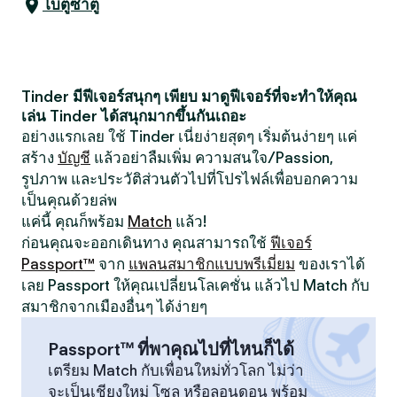
โบตูซาตู
Tinder มีฟีเจอร์สนุกๆ เพียบ มาดูฟีเจอร์ที่จะทำให้คุณ
เล่น Tinder ได้สนุกมากขึ้นกันเถอะ
อย่างแรกเลย ใช้ Tinder เนี่ยง่ายสุดๆ เริ่มต้นง่ายๆ แค่
สร้าง
บัญชี
แล้วอย่าลืมเพิ่ม ความสนใจ/Passion,
รูปภาพ และประวัติส่วนตัวไปที่โปรไฟล์เพื่อบอกความ
เป็นคุณด้วยล่พ
แค่นี้ คุณก็พร้อม
Match
แล้ว!
ก่อนคุณจะออกเดินทาง คุณสามารถใช้
ฟีเจอร์
Passport™
จาก
แพลนสมาชิกแบบพรีเมี่ยม
ของเราได้
เลย Passport ให้คุณเปลี่ยนโลเคชั่น แล้วไป Match กับ
สมาชิกจากเมืองอื่นๆ ได้ง่ายๆ
Passport™ ที่พาคุณไปที่ไหนก็ได้
เตรียม Match กับเพื่อนใหม่ทั่วโลก ไม่ว่า
จะเป็นเชียงใหม่ โซล หรือลอนดอน พร้อม