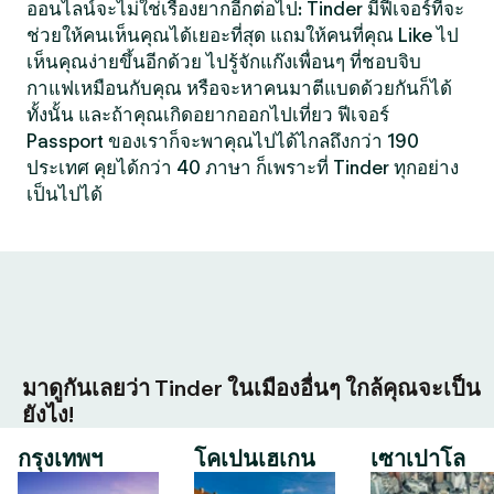
ออนไลน์จะไม่ใช่เรื่องยากอีกต่อไป: Tinder มีฟีเจอร์ที่จะ
ช่วยให้คนเห็นคุณได้เยอะที่สุด แถมให้คนที่คุณ Like ไป
เห็นคุณง่ายขึ้นอีกด้วย ไปรู้จักแก๊งเพื่อนๆ ที่ชอบจิบ
กาแฟเหมือนกับคุณ หรือจะหาคนมาตีแบดด้วยกันก็ได้
ทั้งนั้น และถ้าคุณเกิดอยากออกไปเที่ยว ฟีเจอร์
Passport ของเราก็จะพาคุณไปได้ไกลถึงกว่า 190
ประเทศ คุยได้กว่า 40 ภาษา ก็เพราะที่ Tinder ทุกอย่าง
เป็นไปได้
มาดูกันเลยว่า Tinder ในเมืองอื่นๆ ใกล้คุณจะเป็น
ยังไง!
กรุงเทพฯ
โคเปนเฮเกน
เซาเปาโล