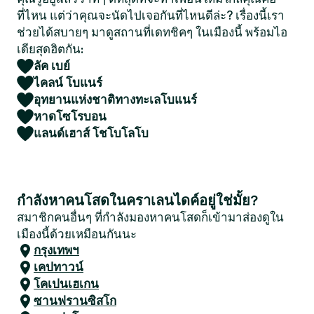
ที่ไหน แต่ว่าคุณจะนัดไปเจอกันที่ไหนดีล่ะ? เรื่องนี้เรา
ช่วยได้สบายๆ มาดูสถานที่เดทชิคๆ ในเมืองนี้ พร้อมไอ
เดียสุดฮิตกัน:
ลัค เบย์
ไคลน์ โบแนร์
อุทยานแห่งชาติทางทะเลโบแนร์
หาดโซโรบอน
แลนด์เฮาส์ โชโบโลโบ
กำลังหาคนโสดในคราเลนไดค์อยู่ใช่มั้ย?
สมาชิกคนอื่นๆ ที่กำลังมองหาคนโสดก็เข้ามาส่องดูใน
เมืองนี้ด้วยเหมือนกันนะ
กรุงเทพฯ
เคปทาวน์
โคเปนเฮเกน
ซานฟรานซิสโก