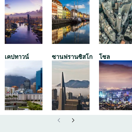
เคปทาวน์
ซานฟรานซิสโก
โซล