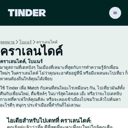
ห
น้
า
ห
ลั
จุดหมาย
โบแนร์
คราเลนไดค์
ก
คราเลนไดค์
T
i
n
คราเลนไดค์, โบแนร์
d
มาดูสถานที่เดทปังๆ ในเมืองที่เหมาะที่สุดกับการทำความรู้จักเพื่อน
e
ใหม่ๆ ในคราเลนไดค์ ไม่ว่าคุณจะอาศัยอยู่ที่นี่ หรือมีแพลนจะไปเที่ยว ก็
r
หาคนท้องถิ่นใกล้คุณได้เพียบ
ใช้ Tinder เพื่อ Match กับคนที่สนใจอะไรเหมือนๆ กัน, ไปเที่ยวมันส์ทั้ง
คืนกับเพื่อนใหม่, ดื่มชิลล์ๆ ในบาร์สุดโลคอล เอ๊ะ หรือว่าจะไปเดทจิบ
กาแฟที่คาเฟ่ใกล้คุณดีล่ะ หรือจะลองเข้าเมืองไปชมวิวแล้วไปค้นหา
อะไรดีๆ สนุกๆ ประจำเมืองนี้ทำกันก็ไม่เลวนะ
ไอเดียสำหรับไปเดทที่ คราเลนไดค์:
คุณรู้อยู่แล้วว่าที่ๆ ดีที่สุดที่จะหาเพื่อนใหม่ใกล้คุณคือ