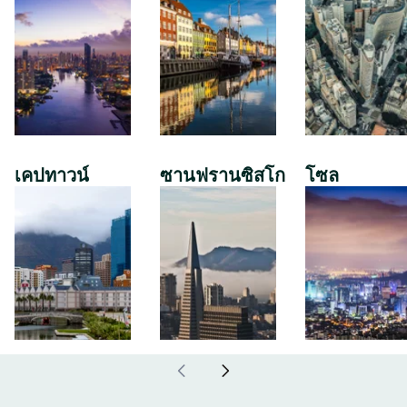
เคปทาวน์
ซานฟรานซิสโก
โซล