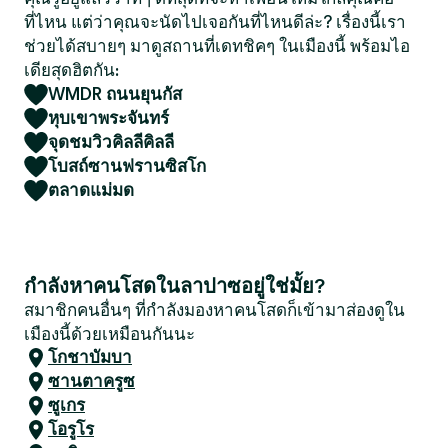
ที่ไหน แต่ว่าคุณจะนัดไปเจอกันที่ไหนดีล่ะ? เรื่องนี้เรา
ช่วยได้สบายๆ มาดูสถานที่เดทชิคๆ ในเมืองนี้ พร้อมไอ
เดียสุดฮิตกัน:
WMDR ถนนยุนกัส
หุบเขาพระจันทร์
จุดชมวิวคิลลีคิลลี
โบสถ์ซานฟรานซิสโก
ตลาดแม่มด
กำลังหาคนโสดในลาปาซอยู่ใช่มั้ย?
สมาชิกคนอื่นๆ ที่กำลังมองหาคนโสดก็เข้ามาส่องดูใน
เมืองนี้ด้วยเหมือนกันนะ
โกชาบัมบา
ซานตาครูซ
ซูเกร
โอรูโร