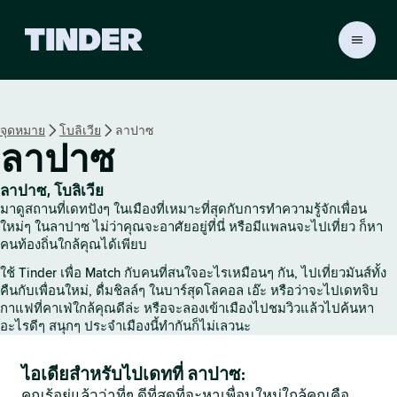
ห
น้
า
ห
ลั
จุดหมาย
โบลิเวีย
ลาปาซ
ก
ลาปาซ
T
i
n
ลาปาซ, โบลิเวีย
d
มาดูสถานที่เดทปังๆ ในเมืองที่เหมาะที่สุดกับการทำความรู้จักเพื่อน
e
ใหม่ๆ ในลาปาซ ไม่ว่าคุณจะอาศัยอยู่ที่นี่ หรือมีแพลนจะไปเที่ยว ก็หา
r
คนท้องถิ่นใกล้คุณได้เพียบ
ใช้ Tinder เพื่อ Match กับคนที่สนใจอะไรเหมือนๆ กัน, ไปเที่ยวมันส์ทั้ง
คืนกับเพื่อนใหม่, ดื่มชิลล์ๆ ในบาร์สุดโลคอล เอ๊ะ หรือว่าจะไปเดทจิบ
กาแฟที่คาเฟ่ใกล้คุณดีล่ะ หรือจะลองเข้าเมืองไปชมวิวแล้วไปค้นหา
อะไรดีๆ สนุกๆ ประจำเมืองนี้ทำกันก็ไม่เลวนะ
ไอเดียสำหรับไปเดทที่ ลาปาซ:
คุณรู้อยู่แล้วว่าที่ๆ ดีที่สุดที่จะหาเพื่อนใหม่ใกล้คุณคือ