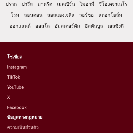
ปราก
ปารีส
มาดริด
เมลเบิร์น
ไมอามี่
รีโอเดจาเนโร
โรม
ลอนดอน
ลอสแองเจลิส
วอร์ซอ
สตอกโฮล์ม
ออกแลนด์
ออสโล
อัมสเตอร์ดัม
อิสตันบูล
เฮลซิงกิ
โซเชียล
Instagram
TikTok
YouTube
X
Facebook
ข้อมูลทางกฎหมาย
ความเป็นส่วนตัว