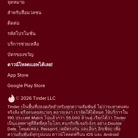
จุดหมาย
สำหรับสื่อมวลชน
ติดต่อ
รหัสโปรโมชั่น
บริการช่วยเหลือ
บัตรของขวัญ
ดาวน์โหลดแอพได้เลย!
App Store
Google Play Store
© 2026 Tinder LLC
Tinder เป็นพื้นที่ปลอดภัยสำหรับทุกความสัมพันธ์ ไม่ว่าจะหาคนคบ
เราเคารพความเป็นส่วนตัวของคุณ เราและพาร์ทเนอร์ของ
จริงจัง หรือคนคุยสบายๆ คลายเหงา เราจัดให้ได้หมด ให้บริการใน
เราใช้เครื่องมือติดตามเพื่อวัดจำนวนผู้เข้าชมเว็บไซต์ และ
190 ประเทศ Match ไปแล้วกว่า 55,000 ล้านคู่ เรียกได้ว่า Tinder
มอบข้อเสนอต่างๆ ให้คุณ รวมถึงนำมาปรับปรุงแผนการตลาด
เป็นแอพหาคู่ที่ฮิตที่สุดในโลก สนุกกับฟีเจอร์เจ๋งๆ อย่าง Double
ของเรา
ดูข้อมูลเพิ่มเติมเกี่ยวกับคุกกี้และผู้ให้บริการที่เราใช้
Date, โหมดเพลง, Passport, เคมีตรงกัน และอื่นๆ อีกเพียบ เพื่อ
คุณสามารถยกเลิกการให้ความยินยอมได้ตลอดเวลาในเมนู
ความสัมพันธ์ทุกรูปแบบ ดาวน์โหลดฟรีบน iOS และ Android
การตั้งค่า