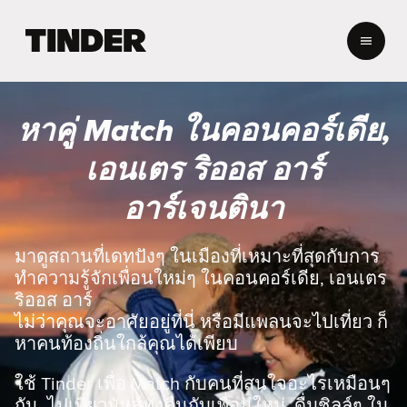
ห
น้
า
ห
ลั
หาคู่ Match ในคอนคอร์เดีย,
ก
T
เอนเตร ริออส อาร์
i
n
อาร์เจนตินา
d
e
r
มาดูสถานที่เดทปังๆ ในเมืองที่เหมาะที่สุดกับการ
ทำความรู้จักเพื่อนใหม่ๆ ในคอนคอร์เดีย, เอนเตร
ริออส อาร์
ไม่ว่าคุณจะอาศัยอยู่ที่นี่ หรือมีแพลนจะไปเที่ยว ก็
หาคนท้องถิ่นใกล้คุณได้เพียบ
ใช้ Tinder เพื่อ Match กับคนที่สนใจอะไรเหมือนๆ
กัน, ไปเที่ยวมันส์ทั้งคืนกับเพื่อนใหม่, ดื่มชิลล์ๆ ใน