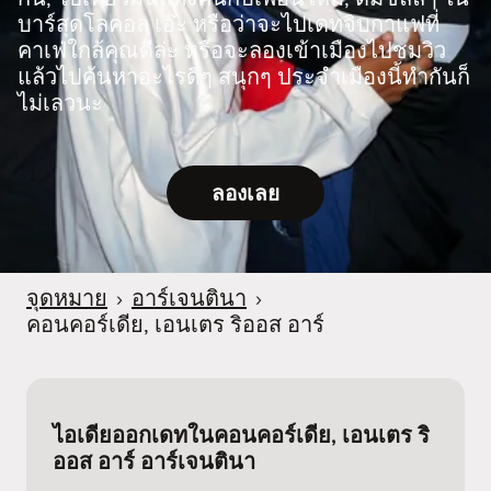
บาร์สุดโลคอล เอ๊ะ หรือว่าจะไปเดทจิบกาแฟที่
คาเฟ่ใกล้คุณดีล่ะ หรือจะลองเข้าเมืองไปชมวิว
แล้วไปค้นหาอะไรดีๆ สนุกๆ ประจำเมืองนี้ทำกันก็
ไม่เลวนะ
ลองเลย
จุดหมาย
›
อาร์เจนตินา
›
คอนคอร์เดีย, เอนเตร ริออส อาร์
ไอเดียออกเดทในคอนคอร์เดีย, เอนเตร ริ
ออส อาร์ อาร์เจนตินา