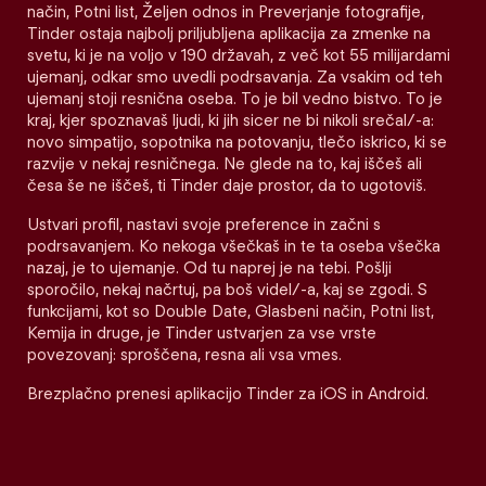
način, Potni list, Željen odnos in Preverjanje fotografije,
Tinder ostaja najbolj priljubljena aplikacija za zmenke na
svetu, ki je na voljo v 190 državah, z več kot 55 milijardami
ujemanj, odkar smo uvedli podrsavanja. Za vsakim od teh
ujemanj stoji resnična oseba. To je bil vedno bistvo. To je
kraj, kjer spoznavaš ljudi, ki jih sicer ne bi nikoli srečal/-a:
novo simpatijo, sopotnika na potovanju, tlečo iskrico, ki se
razvije v nekaj resničnega. Ne glede na to, kaj iščeš ali
česa še ne iščeš, ti Tinder daje prostor, da to ugotoviš.
Ustvari profil, nastavi svoje preference in začni s
podrsavanjem. Ko nekoga všečkaš in te ta oseba všečka
nazaj, je to ujemanje. Od tu naprej je na tebi. Pošlji
sporočilo, nekaj načrtuj, pa boš videl/-a, kaj se zgodi. S
funkcijami, kot so Double Date, Glasbeni način, Potni list,
Kemija in druge, je Tinder ustvarjen za vse vrste
povezovanj: sproščena, resna ali vsa vmes.
Brezplačno prenesi aplikacijo Tinder za iOS in Android.