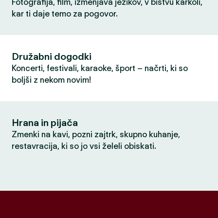
Fotografija, film, izmenjava jezikov, v bistvu karkoli,
kar ti daje temo za pogovor.
Družabni dogodki
Koncerti, festivali, karaoke, šport – načrti, ki so
boljši z nekom novim!
Hrana in pijača
Zmenki na kavi, pozni zajtrk, skupno kuhanje,
restavracija, ki so jo vsi želeli obiskati.