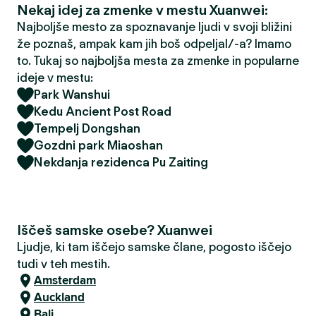
Nekaj idej za zmenke v mestu Xuanwei:
Najboljše mesto za spoznavanje ljudi v svoji bližini
že poznaš, ampak kam jih boš odpeljal/-a? Imamo
to. Tukaj so najboljša mesta za zmenke in popularne
ideje v mestu:
Park Wanshui
Kedu Ancient Post Road
Tempelj Dongshan
Gozdni park Miaoshan
Nekdanja rezidenca Pu Zaiting
Iščeš samske osebe? Xuanwei
Ljudje, ki tam iščejo samske člane, pogosto iščejo
tudi v teh mestih.
Amsterdam
Auckland
Bali