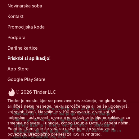
Novinarska soba
Kontakt
Promocijska koda
Podpora
Darilne kartice
Priskrbi si aplikacijo!
App Store
Google Play Store
© 2026 Tinder LLC
Tinder je mesto, kjer se povezave res začnejo, ne glede na to,
ali iščeš nekaj resnega, nekaj sproščenega ali pa še ugotavljaš,
Cenimo tvojo zasebnost. Mi in naši partnerji uporabljamo
kaj sploh iščeš. Na voljo je v 190 državah in z več kot 55
piškotke za sledenje za merjenje občinstva našega
milijardami ustvarjenih ujemanj je najbolj priljubljena aplikacija za
spletnega mesta ter za zagotavljanje ponudb in izboljšanje
zmenke na svetu. Funkcije, kot so Double Date, Glasbeni način,
lastnega trženja Tinderja.
Več informacij o piškotkih in
Potni list, Kemija in še več, so ustvarjene za vsako vrsto
ponudnikih, ki jih uporabljamo.
V svojih nastavitvah lahko
povezave. Brezplačno prenesi za iOS in Android.
kadarkoli umakneš soglasje.