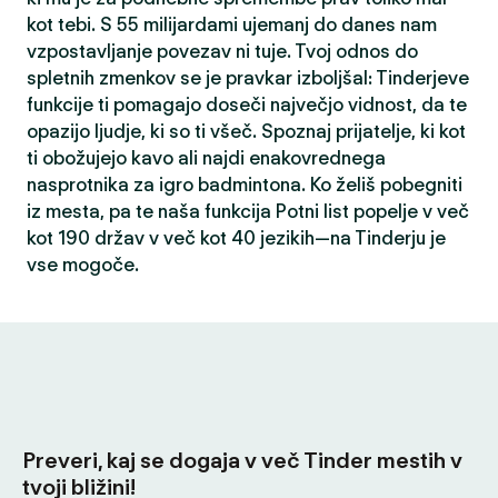
kot tebi. S 55 milijardami ujemanj do danes nam
vzpostavljanje povezav ni tuje. Tvoj odnos do
spletnih zmenkov se je pravkar izboljšal: Tinderjeve
funkcije ti pomagajo doseči največjo vidnost, da te
opazijo ljudje, ki so ti všeč. Spoznaj prijatelje, ki kot
ti obožujejo kavo ali najdi enakovrednega
nasprotnika za igro badmintona. Ko želiš pobegniti
iz mesta, pa te naša funkcija Potni list popelje v več
kot 190 držav v več kot 40 jezikih—na Tinderju je
vse mogoče.
Preveri, kaj se dogaja v več Tinder mestih v
tvoji bližini!