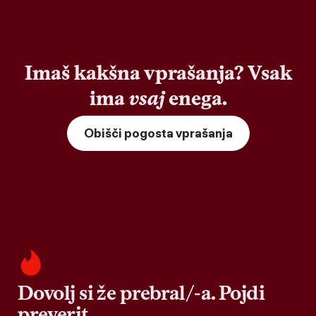
Imaš kakšna vprašanja? Vsak
ima
vsaj
enega.
Obišči pogosta vprašanja
Dovolj si že prebral/-a. Pojdi
preverit.