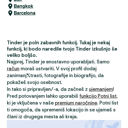
Bangkok
Barcelona
Tinder je poln zabavnih funkcij. Tukaj je nekaj
funkcij, ki bodo naredile tvojo Tinder izkušnjo še
veliko boljšo.
Najprej, Tinder je enostavno uporabljati. Samo
račun
moraš ustvariti. V svoj profil dodaj
zanimanja/strasti, fotografije in biografijo, da
pokažeš svojo osebnost.
In tako si pripravljen/-a, da začneš z
ujemanjem
!
Pred potovanjem lahko uporabiš
funkcijo Potni list
,
ki je vključena v naše
premium naročnine
. Potni list
ti omogoča, da spremeniš lokacijo in se ujameš s
člani iz drugega mesta ali kraja.