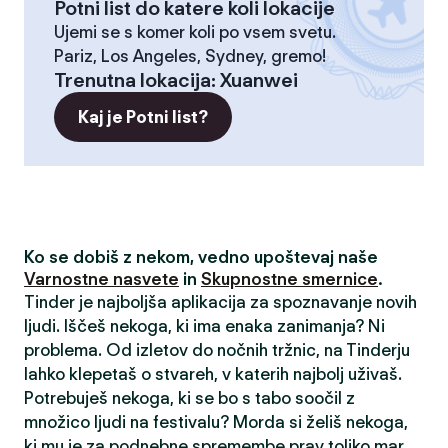
Potni list do katere koli lokacije
Ujemi se s komer koli po vsem svetu.
Pariz, Los Angeles, Sydney, gremo!
Trenutna lokacija
:
Xuanwei
Kaj je Potni list?
Ko se dobiš z nekom, vedno upoštevaj naše
Varnostne nasvete
in
Skupnostne smernice
.
Tinder je najboljša aplikacija za spoznavanje novih
ljudi. Iščeš nekoga, ki ima enaka zanimanja? Ni
problema. Od izletov do nočnih tržnic, na Tinderju
lahko klepetaš o stvareh, v katerih najbolj uživaš.
Potrebuješ nekoga, ki se bo s tabo soočil z
množico ljudi na festivalu? Morda si želiš nekoga,
ki mu je za podnebne spremembe prav toliko mar