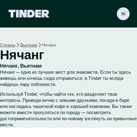
Г
л
а
в
н
Страны
Вьетнам
Нячанг
а
Нячанг
я
с
т
Нячанг, Вьетнам
р
Нячанг — одно из лучших мест для знакомств. Если ты здесь
а
живешь или хочешь сюда отправиться, в Tinder ты всегда
н
найдешь пару поблизости.
и
Используй Tinder, чтобы найти тех, кто разделяет твои
ц
интересы. Проведи вечер с новыми друзьями, посиди в баре
а
или насладись чашечкой кофе в хорошей компании. Вы также
T
можете вместе прогуляться по городу — посмотреть
i
достопримечательности или по-новому взглянуть на привычные
n
места.
d
e