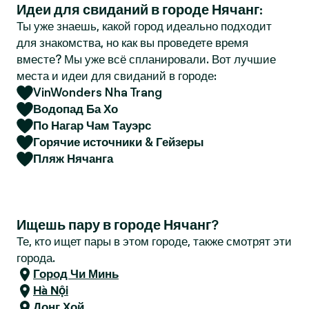
Идеи для свиданий в городе Нячанг:
r
Ты уже знаешь, какой город идеально подходит
для знакомства, но как вы проведете время
вместе? Мы уже всё спланировали. Вот лучшие
места и идеи для свиданий в городе:
VinWonders Nha Trang
Водопад Ба Хо
По Нагар Чам Тауэрс
Горячие источники & Гейзеры
Пляж Нячанга
Ищешь пару в городе Нячанг?
Те, кто ищет пары в этом городе, также смотрят эти
города.
Город Чи Минь
Hà Nội
Донг Хой