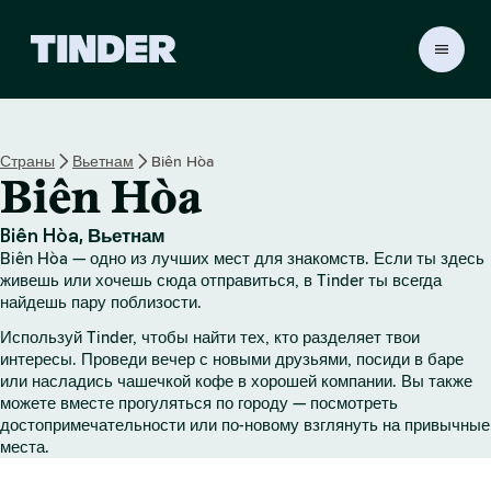
Г
л
а
в
н
Страны
Вьетнам
Biên Hòa
а
Biên Hòa
я
с
т
Biên Hòa, Вьетнам
р
Biên Hòa — одно из лучших мест для знакомств. Если ты здесь
а
живешь или хочешь сюда отправиться, в Tinder ты всегда
н
найдешь пару поблизости.
и
Используй Tinder, чтобы найти тех, кто разделяет твои
ц
интересы. Проведи вечер с новыми друзьями, посиди в баре
а
или насладись чашечкой кофе в хорошей компании. Вы также
T
можете вместе прогуляться по городу — посмотреть
i
достопримечательности или по-новому взглянуть на привычные
n
места.
d
e