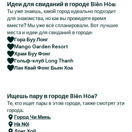
Идеи для свиданий в городе Biên Hòa:
r
Ты уже знаешь, какой город идеально подходит
для знакомства, но как вы проведете время
вместе? Мы уже всё спланировали. Вот лучшие
места и идеи для свиданий в городе:
Гора Буу Лонг
Mango Garden Resort
Храм Буу Фонг
Гольф-клуб Long Thanh
Лан Квай Фонг Бьен Хоа
Ищешь пару в городе Biên Hòa?
Те, кто ищет пары в этом городе, также смотрят эти
города.
Город Чи Минь
Hà Nội
Донг Хой