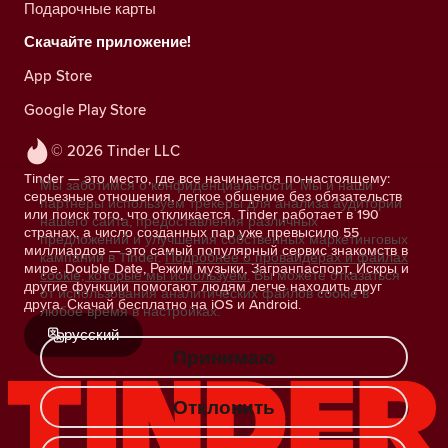
Подарочные карты
Скачайте приложение!
App Store
Google Play Store
© 2026 Tinder LLC
Tinder — это место, где все начинается по-настоящему:
Мы заботимся о конфиденциальности. Мы и наши
серьезные отношения, легкое общение без обязательств
партнеры используем трекеры для анализа аудитории
или поиск того, что откликается. Tinder работает в 190
нашего сайта, предоставления различных
странах, а число созданных пар уже превысило 55
предложений и улучшения собственных маркетинговых
миллиардов — это самый популярный сервис знакомств в
кампаний в Tinder.
Подробнее о провайдерах и файлах
мире. Double Date, Режим музыки, Загранпаспорт, Искры и
cookie, которые мы используем.
Вы можете отказаться
другие функции помогают людям легче находить друг
от использования аналитических файлов cookie в
друга. Скачай бесплатно на iOS и Android.
любое время в настройках.
русский
Принимаю
Отклонить