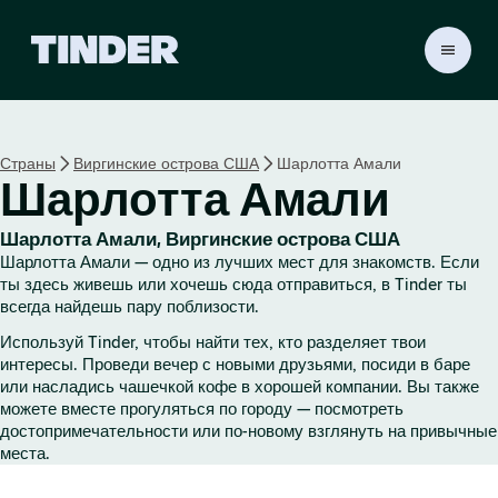
Г
л
а
в
н
Страны
Виргинские острова США
Шарлотта Амали
а
Шарлотта Амали
я
с
т
Шарлотта Амали, Виргинские острова США
р
Шарлотта Амали — одно из лучших мест для знакомств. Если
а
ты здесь живешь или хочешь сюда отправиться, в Tinder ты
н
всегда найдешь пару поблизости.
и
Используй Tinder, чтобы найти тех, кто разделяет твои
ц
интересы. Проведи вечер с новыми друзьями, посиди в баре
а
или насладись чашечкой кофе в хорошей компании. Вы также
T
можете вместе прогуляться по городу — посмотреть
i
достопримечательности или по-новому взглянуть на привычные
n
места.
d
e