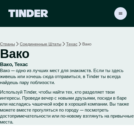
Г
л
а
в
н
Страны
Соединенные Штаты
Техас
Вако
а
Вако
я
с
т
Вако, Техас
р
Вако — одно из лучших мест для знакомств. Если ты здесь
а
живешь или хочешь сюда отправиться, в Tinder ты всегда
н
найдешь пару поблизости.
и
Используй Tinder, чтобы найти тех, кто разделяет твои
ц
интересы. Проведи вечер с новыми друзьями, посиди в баре
а
или насладись чашечкой кофе в хорошей компании. Вы также
T
можете вместе прогуляться по городу — посмотреть
i
достопримечательности или по-новому взглянуть на привычные
n
места.
d
e