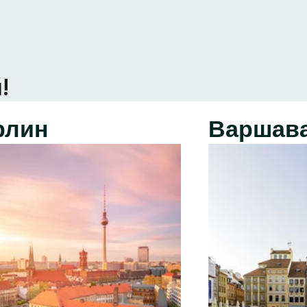
!
рлин
Варшав