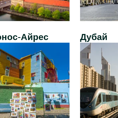
энос-Айрес
Дубай