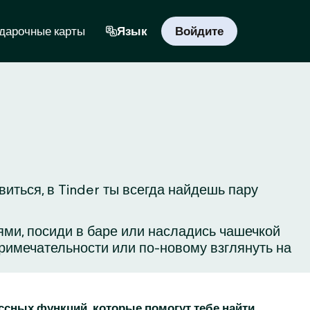
дарочные карты
Язык
Войдите
иться, в Tinder ты всегда найдешь пару
ьями, посиди в баре или насладись чашечкой
римечательности или по-новому взглянуть на
ассных функций, которые помогут тебе найти