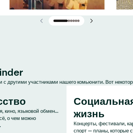
inder
 с другими участниками нашего комьюнити. Вот некотор
сство
Социальна
жизнь
, кино, языковой обмен…
сё, о чем можно
Концерты, фестивали, ка
.
спорт — планы, которые 