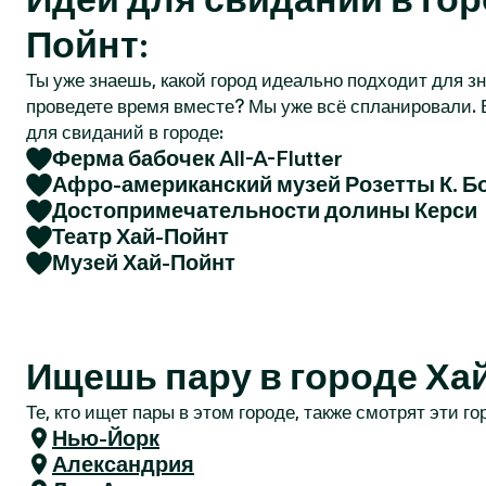
r
Пойнт:
Ты уже знаешь, какой город идеально подходит для зн
проведете время вместе? Мы уже всё спланировали. 
для свиданий в городе:
Ферма бабочек All-A-Flutter
Афро-американский музей Розетты К. Б
Достопримечательности долины Керси
Театр Хай-Пойнт
Музей Хай-Пойнт
Ищешь пару в городе Ха
Те, кто ищет пары в этом городе, также смотрят эти го
Нью-Йорк
Александрия