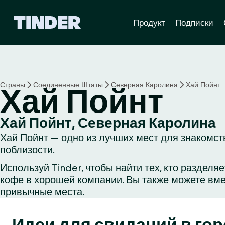
Г
Продукт
Подписки
л
а
в
н
а
я
Страны
Соединенные Штаты
Северная Каролина
Хай Пойнт
Хай Пойнт
с
т
р
Хай Пойнт, Северная Каролина
а
Хай Пойнт — одно из лучших мест для знакомств
н
и
поблизости.
ц
Используй Tinder, чтобы найти тех, кто раздел
а
кофе в хорошей компании. Вы также можете вме
T
i
привычные места.
n
d
Идеи для свиданий в гор
e