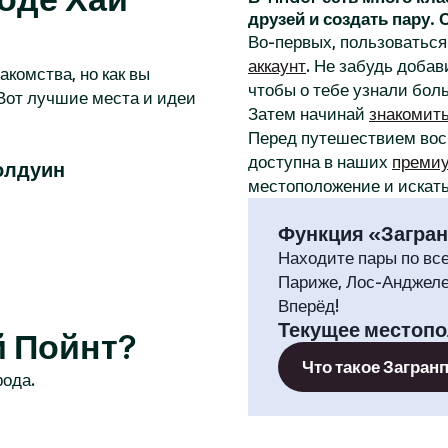
друзей и создать пару.
Во-первых, пользоваться 
аккаунт
. Не забудь добав
акомства, но как вы
чтобы о тебе узнали бол
Вот лучшие места и идеи
Затем начинай
знакомит
Перед путешествием во
доступна в наших
премиу
олдуин
местоположение и искать
Функция «Загра
Находите пары по вс
Париже, Лос-Анджеле
Вперёд!
Текущее местоп
й Пойнт?
Что такое Загран
рода.