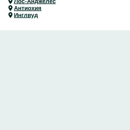
Лос-Анджелес
Антиохия
Инглвуд