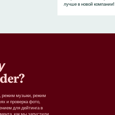
лучше в новой компании!
у
der?
e, режим музыки, режим
ях и проверка фото,
ением для дейтинга в
омента, как мы запустили