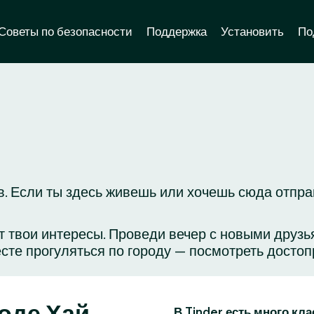
Советы по безопасности
Поддержка
Установить
По
. Если ты здесь живешь или хочешь сюда отправ
яет твои интересы. Проведи вечер с новыми друз
сте прогуляться по городу — посмотреть достоп
оде Хай
В Tinder есть много кл