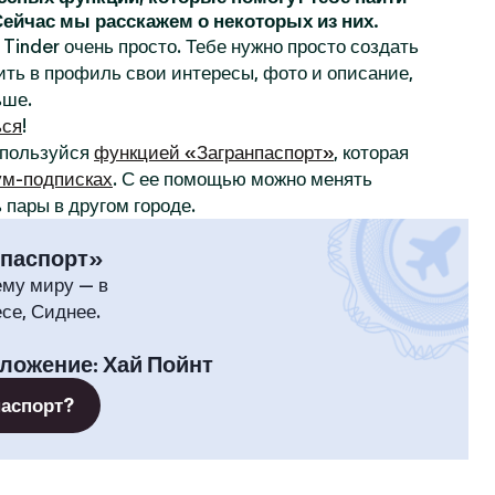
 Сейчас мы расскажем о некоторых из них.
Tinder очень просто. Тебе нужно просто создать
ить в профиль свои интересы, фото и описание,
ьше.
ься
!
спользуйся
функцией «Загранпаспорт»
, которая
м-подписках
. С ее помощью можно менять
 пары в другом городе.
нпаспорт»
ему миру — в
се, Сиднее.
оложение
:
Хай Пойнт
паспорт?