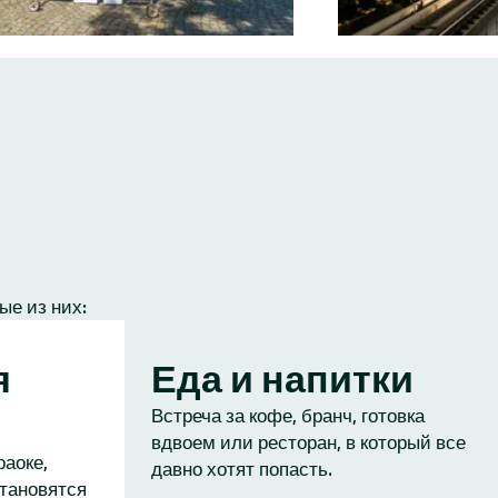
ые из них:
я
Еда и напитки
Встреча за кофе, бранч, готовка
вдвоем или ресторан, в который все
раоке,
давно хотят попасть.
становятся