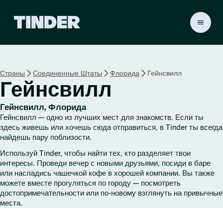
Г
л
а
в
н
Страны
Соединенные Штаты
Флорида
Гейнсвилл
а
Гейнсвилл
я
с
т
Гейнсвилл, Флорида
р
Гейнсвилл — одно из лучших мест для знакомств. Если ты
а
здесь живешь или хочешь сюда отправиться, в Tinder ты всегда
н
найдешь пару поблизости.
и
Используй Tinder, чтобы найти тех, кто разделяет твои
ц
интересы. Проведи вечер с новыми друзьями, посиди в баре
а
или насладись чашечкой кофе в хорошей компании. Вы также
T
можете вместе прогуляться по городу — посмотреть
i
достопримечательности или по-новому взглянуть на привычные
n
места.
d
e