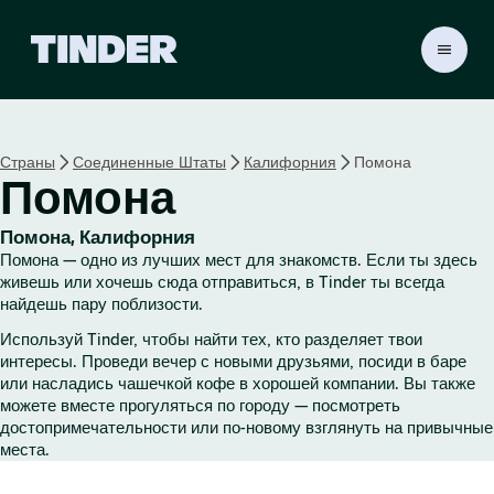
Г
л
а
в
н
Страны
Соединенные Штаты
Калифорния
Помона
а
Помона
я
с
т
Помона, Калифорния
р
Помона — одно из лучших мест для знакомств. Если ты здесь
а
живешь или хочешь сюда отправиться, в Tinder ты всегда
н
найдешь пару поблизости.
и
Используй Tinder, чтобы найти тех, кто разделяет твои
ц
интересы. Проведи вечер с новыми друзьями, посиди в баре
а
или насладись чашечкой кофе в хорошей компании. Вы также
T
можете вместе прогуляться по городу — посмотреть
i
достопримечательности или по-новому взглянуть на привычные
n
места.
d
e