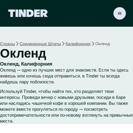
Г
л
а
в
н
Страны
Соединенные Штаты
Калифорния
Окленд
а
Окленд
я
с
т
Окленд, Калифорния
р
Окленд — одно из лучших мест для знакомств. Если ты здесь
а
живешь или хочешь сюда отправиться, в Tinder ты всегда
н
найдешь пару поблизости.
и
Используй Tinder, чтобы найти тех, кто разделяет твои
ц
интересы. Проведи вечер с новыми друзьями, посиди в баре
а
или насладись чашечкой кофе в хорошей компании. Вы также
T
можете вместе прогуляться по городу — посмотреть
i
достопримечательности или по-новому взглянуть на привычные
n
места.
d
e