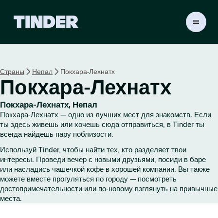
Г
л
а
в
н
Страны
Непал
Покхара-Лехнатх
а
Покхара-Лехнатх
я
с
т
Покхара-Лехнатх, Непал
р
Покхара-Лехнатх — одно из лучших мест для знакомств. Если
а
ты здесь живешь или хочешь сюда отправиться, в Tinder ты
н
всегда найдешь пару поблизости.
и
Используй Tinder, чтобы найти тех, кто разделяет твои
ц
интересы. Проведи вечер с новыми друзьями, посиди в баре
а
или насладись чашечкой кофе в хорошей компании. Вы также
T
можете вместе прогуляться по городу — посмотреть
i
достопримечательности или по-новому взглянуть на привычные
n
места.
d
e