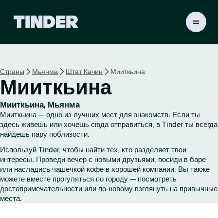
Г
л
а
в
н
Страны
Мьянма
Штат Качин
Мииткьина
а
Мииткьина
я
с
т
Мииткьина, Мьянма
р
Мииткьина — одно из лучших мест для знакомств. Если ты
а
здесь живешь или хочешь сюда отправиться, в Tinder ты всегда
н
найдешь пару поблизости.
и
Используй Tinder, чтобы найти тех, кто разделяет твои
ц
интересы. Проведи вечер с новыми друзьями, посиди в баре
а
или насладись чашечкой кофе в хорошей компании. Вы также
T
можете вместе прогуляться по городу — посмотреть
i
достопримечательности или по-новому взглянуть на привычные
n
места.
d
e