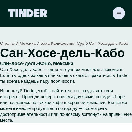
Г
л
а
в
н
Страны
Мексика
Баха Калифорния Сур
Сан-Хосе-дель-Кабо
а
Сан-Хосе-дель-Кабо
я
с
т
Сан-Хосе-дель-Кабо, Мексика
р
Сан-Хосе-дель-Кабо — одно из лучших мест для знакомств.
а
Если ты здесь живешь или хочешь сюда отправиться, в Tinder
н
ты всегда найдешь пару поблизости.
и
Используй Tinder, чтобы найти тех, кто разделяет твои
ц
интересы. Проведи вечер с новыми друзьями, посиди в баре
а
или насладись чашечкой кофе в хорошей компании. Вы также
T
можете вместе прогуляться по городу — посмотреть
i
достопримечательности или по-новому взглянуть на привычные
n
места.
d
e