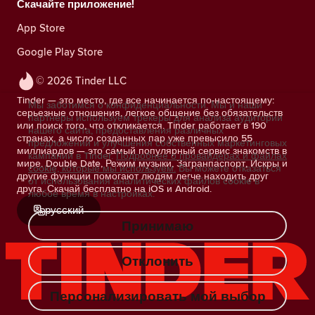
Скачайте приложение!
App Store
Google Play Store
© 2026 Tinder LLC
Tinder — это место, где все начинается по-настоящему:
Мы заботимся о конфиденциальности. Мы и наши
серьезные отношения, легкое общение без обязательств
партнеры используем трекеры для анализа аудитории
или поиск того, что откликается. Tinder работает в 190
нашего сайта, предоставления различных
странах, а число созданных пар уже превысило 55
предложений и улучшения собственных маркетинговых
миллиардов — это самый популярный сервис знакомств в
кампаний в Tinder.
Подробнее о провайдерах и файлах
мире. Double Date, Режим музыки, Загранпаспорт, Искры и
cookie, которые мы используем.
Вы можете отказаться
другие функции помогают людям легче находить друг
от использования аналитических файлов cookie в
друга. Скачай бесплатно на iOS и Android.
любое время в настройках.
русский
Принимаю
Отклонить
Персонализировать мой выбор