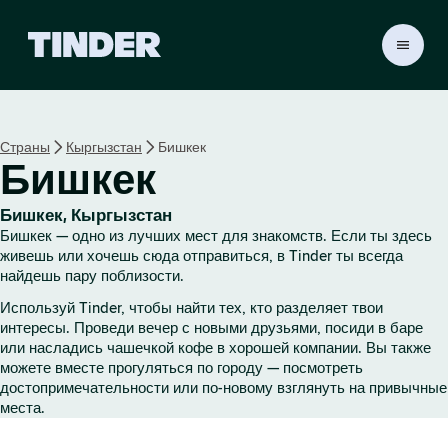
Г
л
а
в
н
Страны
Кыргызстан
Бишкек
а
Бишкек
я
с
т
Бишкек, Кыргызстан
р
Бишкек — одно из лучших мест для знакомств. Если ты здесь
а
живешь или хочешь сюда отправиться, в Tinder ты всегда
н
найдешь пару поблизости.
и
Используй Tinder, чтобы найти тех, кто разделяет твои
ц
интересы. Проведи вечер с новыми друзьями, посиди в баре
а
или насладись чашечкой кофе в хорошей компании. Вы также
T
можете вместе прогуляться по городу — посмотреть
i
достопримечательности или по-новому взглянуть на привычные
n
места.
d
e