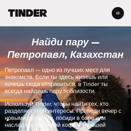
Г
л
а
в
н
Найди пару —
а
я
Петропавл, Казахстан
с
т
р
Петропавл — одно из лучших мест для
а
знакомств. Если ты здесь живешь или
н
хочешь сюда отправиться, в Tinder ты
и
всегда найдешь пару поблизости.
ц
а
Используй Tinder, чтобы найти тех, кто
T
i
разделяет твои интересы. Проведи вечер с
n
новыми друзьями, посиди в баре или
d
насладись чашечкой кофе в хорошей
e