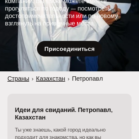
компании. Вы также можете вместе
r
прогуляться по городу — посмотреть
достопримечательности или по-новому
взглянуть на привычные места.
Присоединиться
Страны
›
Казахстан
›
Петропавл
Идеи для свиданий. Петропавл,
Казахстан
Ты уже знаешь, какой город идеально
подходит для знакомства, но как вы