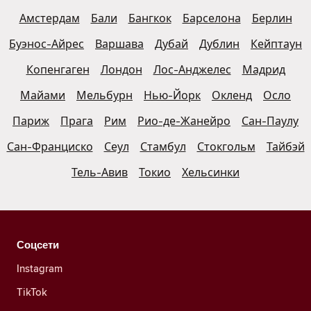
Амстердам
Бали
Бангкок
Барселона
Берлин
Буэнос-Айрес
Варшава
Дубай
Дублин
Кейптаун
Копенгаген
Лондон
Лос-Анджелес
Мадрид
Майами
Мельбурн
Нью-Йорк
Окленд
Осло
Париж
Прага
Рим
Рио-де-Жанейро
Сан-Паулу
Сан-Франциско
Сеул
Стамбул
Стокгольм
Тайбэй
Тель-Авив
Токио
Хельсинки
Соцсети
Instagram
TikTok